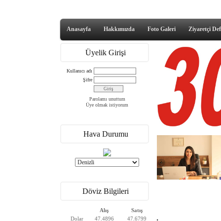
Anasayfa
Hakkımızda
Foto Galeri
Ziyaretçi Def
Üyelik Girişi
Kullanıcı adı
Şifre
Parolamı unuttum
Üye olmak istiyorum
Hava Durumu
Döviz Bilgileri
Alış
Satış
Dolar
47.4896
47.6799