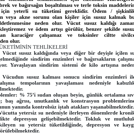
brek ve bağırsağın boşaltılması ve terle toksin maddeleri
ı için yeterli su tüketimi gereklidir. Ödem / şişkinli
n veya akne sorunu olan kişiler için susuz kalmak b
iddetlenmesine neden olur. Vücut susuz kaldığı zama
kleştiremez ve ödem artışı görülür, benzer şekilde susu
an karaciğer çalışamaz ve toksinler ciltte sivilc
den olur.
TÜKETİMİNİN TEHLİKELERİ
: Vücut susuz kaldığında veya diğer bir deyişle içilen s
gelmediğinde sindirim enzimleri ve bağırsakların çalışm
yor. Yavaşlayan sindirim sistemi de kilo artışına nede
: Vücudun susuz kalması sonucu sindirim enzimleri il
çalışma tempolarının yavaşlaması nedeniyle kabızlı
ilmektedir.
oblemler: % 75’i sudan oluşan beyin, günlük ortalama sıv
e; baş ağrısı, unutkanlık ve konstrasyon problemlerin
Bunun yanında kontrolsüz iştah atakları yaşanabilmektedir.
ücutta yetersiz su nedeniyle ilerleyen dönemlerde kroni
likte depresyon gelişebilmektedir. Tokluk ve mutlulu
kileyen su yetersiz tüketildiğinde, depresyon ve kayg
görülebilmektedir.