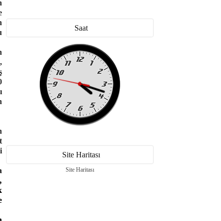
n
e
n
Saat
u
n
,
ş
0
ı
n
n
t
i
Site Haritası
a
Site Haritası
,
k
e
n