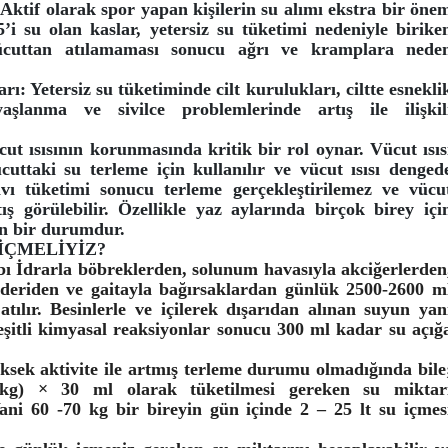
 Aktif olarak spor yapan kişilerin su alımı ekstra bir öne
’i su olan kaslar, yetersiz su tüketimi nedeniyle birike
vücuttan atılamaması sonucu ağrı ve kramplara nede
rı: Yetersiz su tüketiminde cilt kurulukları, ciltte esnekli
aşlanma ve sivilce problemlerinde artış ile ilişkil
cut ısısının korunmasında kritik bir rol oynar. Vücut ısıs
cuttaki su terleme için kullanılır ve vücut ısısı denged
sıvı tüketimi sonucu terleme gerçekleştirilemez ve vücu
rtış görülebilir. Özellikle yaz aylarında birçok birey içi
den bir durumdur.
İÇMELİYİZ?
ı İdrarla böbreklerden, solunum havasıyla akciğerlerden
 deriden ve gaitayla bağırsaklardan günlük 2500-2600 m
atılır. Besinlerle ve içilerek dışarıdan alınan suyun yan
çeşitli kimyasal reaksiyonlar sonucu 300 ml kadar su açığ
iksek aktivite ile artmış terleme durumu olmadığında bile
 (kg) × 30 ml olarak tüketilmesi gereken su miktar
Yani 60 -70 kg bir bireyin gün içinde 2 – 25 lt su içmes