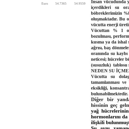
İnsan vücudunda ya
Euro
54.7365
54.9559
içerdikleri su or
böbreklerimizin %8
oluşmaktadır. Bu o
vücutta enerji üret
Vücuttan % 1 or
bozulması, perform
kusma ya da ishal 
ağrısı, baş dönmele
oranında su kaybı
neticesi; hücreler b
(susuzluk)
tablosu 
NEDEN SU İÇME
Vücutta su dolaşı
tamamlanması ve bi
eksikliği, konsantr
bulunabilmektedir.
Diğer bir yand
hissinin geç ge
yağ hücrelerinin
hormonlarını da 
ilişkili bulunmuş
Su aynı zamanda