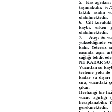
5.
Kas ağrıları:
taşımaktdır. %75
laktik asidin 
olabilmektedir.
6.
Cilt kurulukla
kaybı, erken y
olabilmektedir.
7.
Ateş: Su vü
yükseldiğinde vü
kalır. Yetersiz 
ısısında aşırı a
sağlığı tehdit e
NE KADAR SU 
Vücuttan su kayb
terleme yolu ile
kadar su dışarı 
sıra, vücuttaki 
çıkar.
Herhangi bir fiz
vücut ağırlığı
hesaplanabilir. 
gerekmektedir.