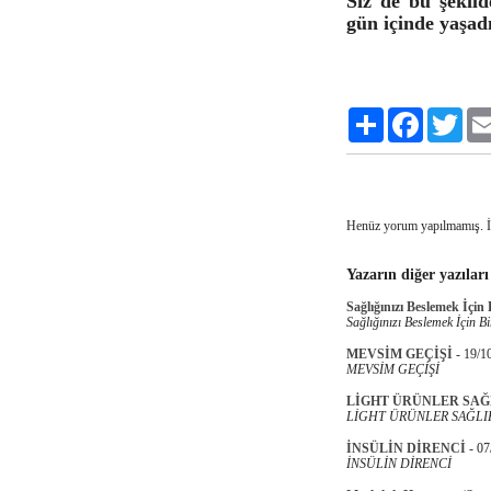
Siz de bu şekild
gün içinde yaşadı
Paylaş
Facebook
Twitt
Henüz yorum yapılmamış. 
Yazarın diğer yazıları
Sağlığınızı Beslemek İçin
Sağlığınızı Beslemek İçin B
MEVSİM GEÇİŞİ
-
19/1
MEVSİM GEÇİŞİ
LİGHT ÜRÜNLER SAĞL
LİGHT ÜRÜNLER SAĞLIK
İNSÜLİN DİRENCİ
-
07
İNSÜLİN DİRENCİ