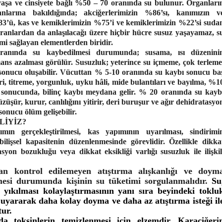
şa ve cinsiyete bağlı %50 – 70 oranında su bulunur. Organları
anlarına bakıldığında; akciğerlerimizin %86’sı, kanımızın v
3’ü, kas ve kemiklerimizin %75’i ve kemiklerimizin %22’si suda
ranlardan da anlaşılacağı üzere hiçbir hücre susuz yaşayamaz, s
imi sağlayan elementlerden biridir.
anında su kaybedilmesi durumunda; susama, ısı düzenini
ans azalması görülür. Susuzluk; yeterince su içmeme, çok terleme
sonucu oluşabilir. Vücuttan % 5-10 oranında su kaybı sonucu ba
ri, titreme, yorgunluk, uyku hâli, mide bulantıları ve bayılma, %1
 sonucunda, bilinç kaybı meydana gelir. % 20 oranında su kayb
üzüşür, kurur, canlılığını yitirir, deri buruşur ve ağır dehidratasyo
sonucu ölüm gelişebilir.
LİYİZ?
mın gerçekleştirilmesi, kas yapımının uyarılması, sindirimi
lişsel kapasitenin düzenlenmesinde görevlidir. Özellikle dikka
asyon bozukluğu veya dikkat eksikliği varlığı susuzluk ile ilişkil
an kontrol edilemeyen atıştırma alışkanlığı ve doym
lmesi durumunda kişinin su tüketimi sorgulanmalıdır.
Su
 yıkılması kolaylaştırmasının yanı sıra beyindeki toklu
uyararak daha kolay doyma ve daha az atıştırma isteği il
tur.
 toksinlerin temizlenmesi için elzemdir. Karaciğeri