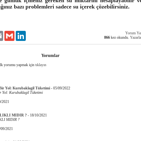
e günlük içmeniz gereken su miktarını hesaplayabilir v
ğınız bazı problemleri sadece su içerek çözebilirsiniz.
Yorum Ya
er
Email
Gmail
LinkedIn
866
kez okundu.
Yazarla
Yorumlar
İlk yorumu yapmak için
tıklayın
 Bir Yol: Kurubaklagil Tüketimi
-
05/09/2022
ir Yol: Kurubaklagil Tüketimi
0/2021
IKLI MIDIR ?
-
18/10/2021
LI MIDIR ?
/09/2021