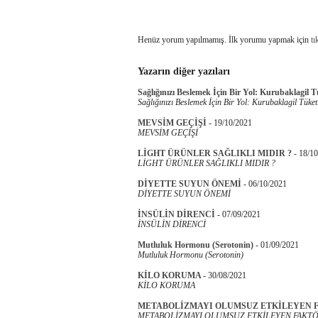
Henüz yorum yapılmamış. İlk yorumu yapmak için
tı
Yazarın diğer yazıları
Sağlığınızı Beslemek İçin Bir Yol: Kurubaklagil 
Sağlığınızı Beslemek İçin Bir Yol: Kurubaklagil Tüket
MEVSİM GEÇİŞİ
-
19/10/2021
MEVSİM GEÇİŞİ
LİGHT ÜRÜNLER SAĞLIKLI MIDIR ?
-
18/10
LİGHT ÜRÜNLER SAĞLIKLI MIDIR ?
DİYETTE SUYUN ÖNEMİ
-
06/10/2021
DİYETTE SUYUN ÖNEMİ
İNSÜLİN DİRENCİ
-
07/09/2021
İNSÜLİN DİRENCİ
Mutluluk Hormonu (Serotonin)
-
01/09/2021
Mutluluk Hormonu (Serotonin)
KİLO KORUMA
-
30/08/2021
KİLO KORUMA
METABOLİZMAYI OLUMSUZ ETKİLEYEN 
METABOLİZMAYI OLUMSUZ ETKİLEYEN FAKTÖ