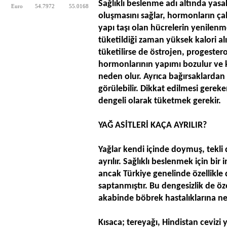
Sağlıklı beslenme adı altında yas
Euro
54.7972
55.0168
oluşmasını sağlar, hormonların çal
yapı taşı olan hücrelerin yenilenme
tüketildiği zaman yüksek kalori a
tüketilirse de östrojen, progester
hormonlarının yapımı bozulur ve k
neden olur. Ayrıca bağırsaklardan 
görülebilir. Dikkat edilmesi gerek
dengeli olarak tüketmek gerekir.
YAĞ ASİTLERİ KAÇA AYRILIR?
Yağlar kendi içinde doymuş, tek
ayrılır. Sağlıklı beslenmek için bi
ancak Türkiye genelinde özellikle 
saptanmıştır. Bu dengesizlik de öz
akabinde böbrek hastalıklarına n
Kısaca; tereyağı, Hindistan cevizi y