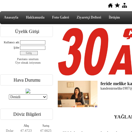
Anasayfa
Hakkımızda
Foto Galeri
Ziyaretçi Defteri
İletişim
Üyelik Girişi
Kullanıcı adı
Şifre
Parolamı unuttum
Üye olmak istiyorum
Hava Durumu
feride melike 
kandemirmelike1907
Döviz Bilgileri
YAĞLA
Alış
Satış
Dolar
47.4723
47.6625