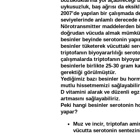
uykusuzluk, baş ağrısı da eksik
2007’de yapılan bir çalışmada d
seviyelerinde anlamlı derecede
Nörotransmitter maddelerden bir
doğrudan vücuda almak mümkün d
besinler beyinde serotonin yapı
besinler tüketerek vücuttaki sero
triptofanın biyoyararlılığı sero
çalışmalarda triptofanın biyoyara
besinlerle birlikte 25-30 gram k
gerektiği görülmüştür.
Yediğimiz bazı besinler bu horm
mutlu hissetmemizi sağlayabilir
D vitamini alarak ve düzenli e
artmasını sağlayabiliriz.
Peki hangi besinler serotonin 
yapar?
Muz ve incir, triptofan ami
vücutta serotonin sentezin