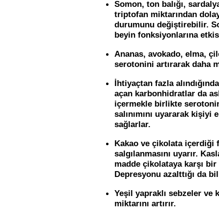
Somon, ton balığı, sardalya
triptofan miktarından dolay
durumunu değiştirebilir. 
beyin fonksiyonlarına etkis
Ananas, avokado, elma, çile
serotonini artırarak daha m
İhtiyaçtan fazla alındığında
açan karbonhidratlar da asl
içermekle birlikte serotoni
salınımını uyararak kişiyi 
sağlarlar.
Kakao ve çikolata içerdiği 
salgılanmasını uyarır. Kasla
madde çikolataya karşı bir
Depresyonu azalttığı da bi
Yeşil yapraklı sebzeler ve 
miktarını artırır.