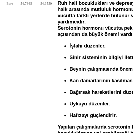
Ruh hali bozuklukları ve depres
Euro
54.7365
54.9559
halk arasında mutluluk hormonu
vücutta farklı yerlerde bulunu
yardımcıdır.
Serotonin hormonu vücutta pek 
açısından da büyük önemi vardır.
İştahı düzenler.
Sinir sisteminin bilgiyi ile
Beynin çalışmasında önemli
Kan damarlarının kasılması
Bağırsak hareketlerini dü
Uykuyu düzenler.
Hafızayı güçlendirir.
Yapılan çalışmalarda serotonin
bozukluklarına yol açabileceği 