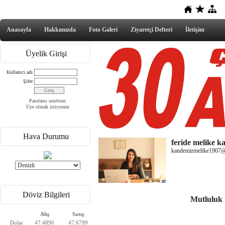
Anasayfa
Hakkımızda
Foto Galeri
Ziyaretçi Defteri
İletişim
Üyelik Girişi
Kullanıcı adı
Şifre
Parolamı unuttum
Üye olmak istiyorum
Hava Durumu
feride melike 
kandemirmelike1907
Döviz Bilgileri
Mutluluk 
Alış
Satış
Dolar
47.4896
47.6799