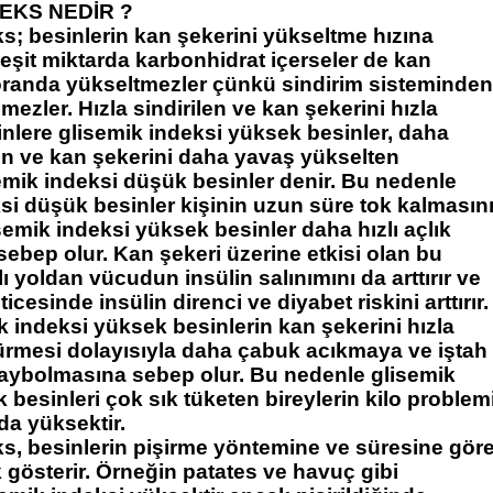
EKS NEDİR ?
s; besinlerin kan şekerini yükseltme hızına
 eşit miktarda karbonhidrat içerseler de kan
 oranda yükseltmezler çünkü sindirim sisteminden
mezler. Hızla sindirilen ve kan şekerini hızla
nlere glisemik indeksi yüksek besinler, daha
en ve kan şekerini daha yavaş yükselten
emik indeksi düşük besinler denir. Bu nedenle
si düşük besinler kişinin uzun süre tok kalmasın
semik indeksi yüksek besinler daha hızlı açlık
bep olur. Kan şekeri üzerine etkisi olan bu
ı yoldan vücudun insülin salınımını da arttırır ve
ticesinde insülin direnci ve diyabet riskini arttırır.
k indeksi yüksek besinlerin kan şekerini hızla
ürmesi dolayısıyla daha çabuk acıkmaya ve iştah
aybolmasına sebep olur. Bu nedenle glisemik
 besinleri çok sık tüketen bireylerin kilo problem
da yüksektir.
s, besinlerin pişirme yöntemine ve süresine gör
 gösterir. Örneğin patates ve havuç gibi