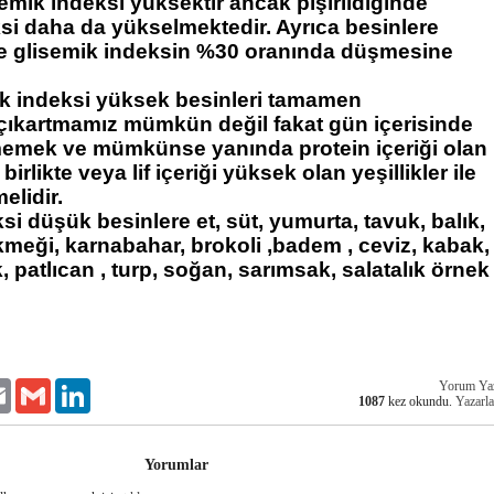
semik indeksi yüksektir ancak pişirildiğinde
si daha da yükselmektedir. Ayrıca besinlere
rke glisemik indeksin %30 oranında düşmesine
ik indeksi yüksek besinleri tamamen
çıkartmamız mümkün değil fakat gün içerisinde
memek ve mümkünse yanında protein içeriği olan
 birlikte veya lif içeriği yüksek olan yeşillikler ile
melidir.
si düşük besinlere et, süt, yumurta, tavuk, balık,
meği, karnabahar, brokoli ,badem , ceviz, kabak,
, patlıcan , turp, soğan, sarımsak, salatalık örnek
Yorum Ya
er
Email
Gmail
LinkedIn
1087
kez okundu.
Yazarla
Yorumlar