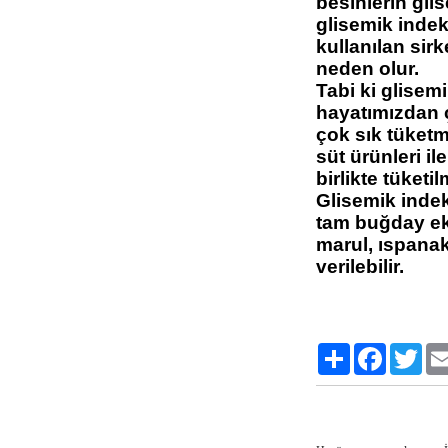
besinlerin gli
glisemik indek
kullanılan si
neden olur.
Tabi ki glisem
hayatımızdan 
çok sık tüket
süt ürünleri ile
birlikte tüketil
Glisemik indek
tam buğday ek
marul, ıspanak
verilebilir.
Paylaş
Facebook
Twitt