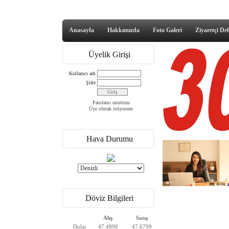
Anasayfa
Hakkımızda
Foto Galeri
Ziyaretçi Def
Üyelik Girişi
Kullanıcı adı
Şifre
Parolamı unuttum
Üye olmak istiyorum
Hava Durumu
Döviz Bilgileri
Alış
Satış
Dolar
47.4896
47.6799