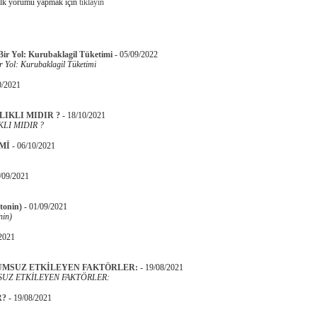
İlk yorumu yapmak için
tıklayın
 Bir Yol: Kurubaklagil Tüketimi
-
05/09/2022
ir Yol: Kurubaklagil Tüketimi
0/2021
IKLI MIDIR ?
-
18/10/2021
LI MIDIR ?
Mİ
-
06/10/2021
/09/2021
tonin)
-
01/09/2021
nin)
2021
UMSUZ ETKİLEYEN FAKTÖRLER:
-
19/08/2021
UZ ETKİLEYEN FAKTÖRLER:
R?
-
19/08/2021