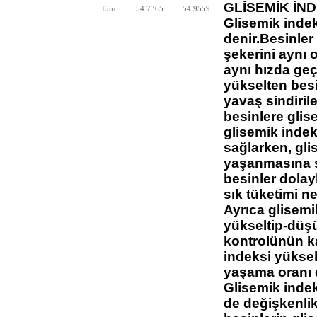
GLİSEMİK İND
Euro
54.7365
54.9559
Glisemik indek
denir.Besinler
şekerini aynı
aynı hızda geç
yükselten besi
yavaş sindiril
besinlere glis
glisemik indek
sağlarken, gli
yaşanmasına se
besinler dolayl
sık tüketimi ne
Ayrıca glisemi
yükseltip-düş
kontrolünün k
indeksi yüksek
yaşama oranı 
Glisemik indek
de değişkenlik