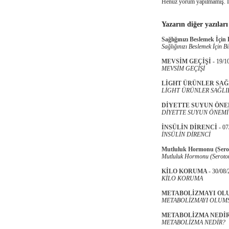
Henüz yorum yapılmamış. 
Yazarın diğer yazıları
Sağlığınızı Beslemek İçin
Sağlığınızı Beslemek İçin B
MEVSİM GEÇİŞİ
-
19/1
MEVSİM GEÇİŞİ
LİGHT ÜRÜNLER SAĞL
LİGHT ÜRÜNLER SAĞLIK
DİYETTE SUYUN ÖNE
DİYETTE SUYUN ÖNEMİ
İNSÜLİN DİRENCİ
-
07
İNSÜLİN DİRENCİ
Mutluluk Hormonu (Sero
Mutluluk Hormonu (Seroto
KİLO KORUMA
-
30/08/
KİLO KORUMA
METABOLİZMAYI OL
METABOLİZMAYI OLUMS
METABOLİZMA NEDİ
METABOLİZMA NEDİR?