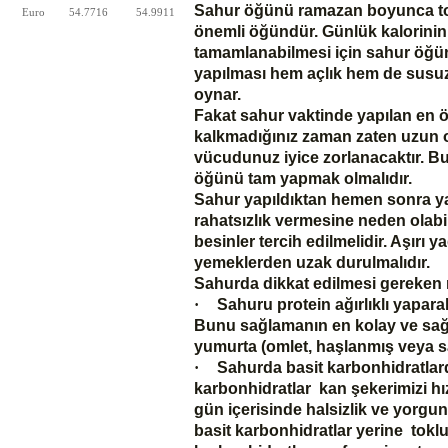
Sahur öğünü ramazan boyunca tok
Euro
54.7716
54.9911
önemli öğündür. Günlük kalorinin 
tamamlanabilmesi için sahur öğü
yapılması hem açlık hem de susuzl
oynar.
Fakat sahur vaktinde yapılan en 
kalkmadığınız zaman zaten uzun ol
vücudunuz iyice zorlanacaktır. B
öğünü tam yapmak olmalıdır.
Sahur yapıldıktan hemen sonra yat
rahatsızlık vermesine neden olabi
besinler tercih edilmelidir. Aşırı y
yemeklerden uzak durulmalıdır.
Sahurda dikkat edilmesi gereken 
·
Sahuru protein ağırlıklı yapa
Bunu sağlamanın en kolay ve sağlık
yumurta (omlet, haşlanmış veya sah
·
Sahurda basit karbonhidratlar
karbonhidratlar kan şekerimizi hızl
gün içerisinde halsizlik ve yorg
basit karbonhidratlar yerine tokl