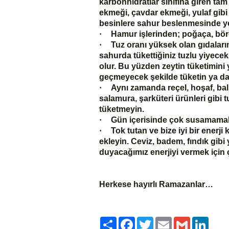
karbonhidratlar sınıfına giren tam
ekmeği, çavdar ekmeği, yulaf gibi 
besinlere sahur beslenmesinde ye
·
Hamur işlerinden; poğaça, bör
·
Tuz oranı yüksek olan gıdalar
sahurda tükettiğiniz tuzlu yiyece
olur. Bu yüzden zeytin tüketimini 
geçmeyecek şekilde tüketin ya da
·
Aynı zamanda reçel, hoşaf, bal,
salamura, şarküteri ürünleri gib
tüketmeyin.
·
Gün içerisinde çok susamamak
·
Tok tutan ve bize iyi bir enerj
ekleyin. Ceviz, badem, fındık gibi
duyacağımız enerjiyi vermek için ç
Herkese hayırlı Ramazanlar…
Paylaş
Facebook
Twitter
Email
Gmail
LinkedI