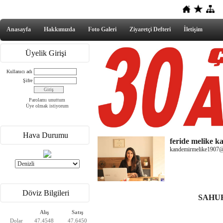
Anasayfa
Hakkımızda
Foto Galeri
Ziyaretçi Defteri
İletişim
Üyelik Girişi
Kullanıcı adı
Şifre
Parolamı unuttum
Üye olmak istiyorum
Hava Durumu
feride melike 
kandemirmelike1907
Döviz Bilgileri
SAHU
Alış
Satış
Dolar
47.4548
47.6450