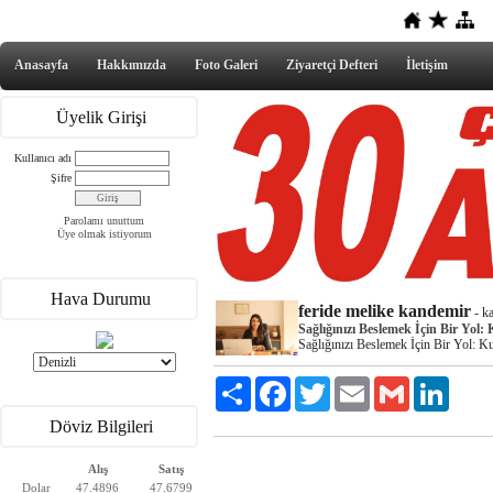
Anasayfa
Hakkımızda
Foto Galeri
Ziyaretçi Defteri
İletişim
Üyelik Girişi
Kullanıcı adı
Şifre
Parolamı unuttum
Üye olmak istiyorum
Hava Durumu
feride melike kandemir
-
k
Sağlığınızı Beslemek İçin Bir Yol:
Sağlığınızı Beslemek İçin Bir Yol: K
Paylaş
Facebook
Twitter
Email
Gmail
LinkedI
Döviz Bilgileri
Alış
Satış
Dolar
47.4896
47.6799