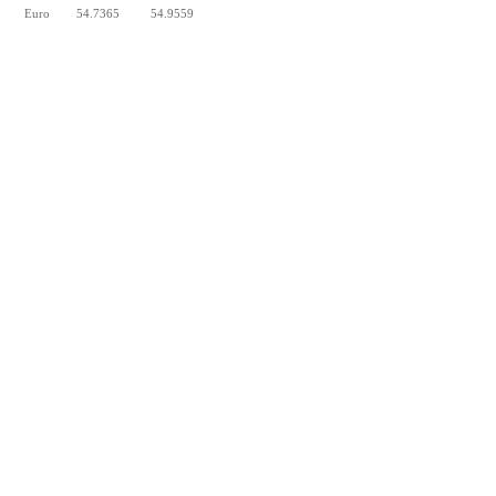
Euro
54.7365
54.9559