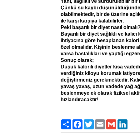
Yani, sağlıklı ve sürdürülebilir bir
Çünkü su kaybı düşünüldüğünden 
olabilmektedir, bir de üzerine açlık
ile karşı karşıya kalabilirler.
Peki başarılı bir diyet nasıl olmalı
Başarılı bir diyet sağlıklı ve kalıc
ihtiyacına göre hesaplanan kalori 
özel olmalıdır. Kişinin beslenme al
varsa hastalıkları ve yaptığı egz
Sonuç olarak;
Düşük kalorili diyetler kısa vaded
verdiğiniz kiloyu korumak istiyors
değiştirmeniz gerekmektedir. Kalıc
yavaş yavaş, uzun vadede yağ ağırlı
beslenmeye ek olarak fiziksel aktiv
hızlandıracaktır!
Paylaş
Facebook
Twitter
Email
Gmail
LinkedI