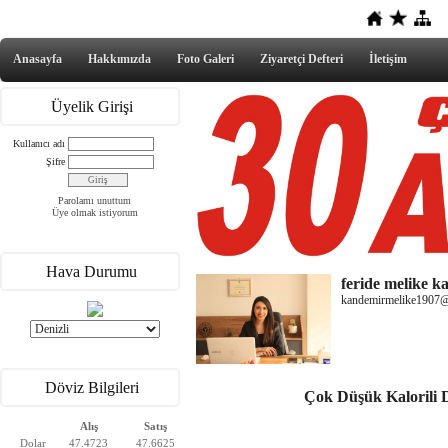
Anasayfa
Hakkımızda
Foto Galeri
Ziyaretçi Defteri
İletişim
Üyelik Girişi
Kullanıcı adı
Şifre
Parolamı unuttum
Üye olmak istiyorum
Hava Durumu
feride melike 
kandemirmelike1907
Döviz Bilgileri
Çok Düşük Kalorili D
Alış
Satış
Dolar
47.4723
47.6625