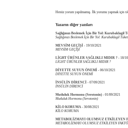
Henüz yorum yapılmamış. İlk yorumu yapmak için
tı
Yazarın diğer yazıları
Sağlığınızı Beslemek İçin Bir Yol: Kurubaklagil 
Sağlığınızı Beslemek İçin Bir Yol: Kurubaklagil Tüket
MEVSİM GEÇİŞİ
-
19/10/2021
MEVSİM GEÇİŞİ
LİGHT ÜRÜNLER SAĞLIKLI MIDIR ?
-
18/10
LİGHT ÜRÜNLER SAĞLIKLI MIDIR ?
DİYETTE SUYUN ÖNEMİ
-
06/10/2021
DİYETTE SUYUN ÖNEMİ
İNSÜLİN DİRENCİ
-
07/09/2021
İNSÜLİN DİRENCİ
Mutluluk Hormonu (Serotonin)
-
01/09/2021
Mutluluk Hormonu (Serotonin)
KİLO KORUMA
-
30/08/2021
KİLO KORUMA
METABOLİZMAYI OLUMSUZ ETKİLEYEN 
METABOLİZMAYI OLUMSUZ ETKİLEYEN FAKTÖ