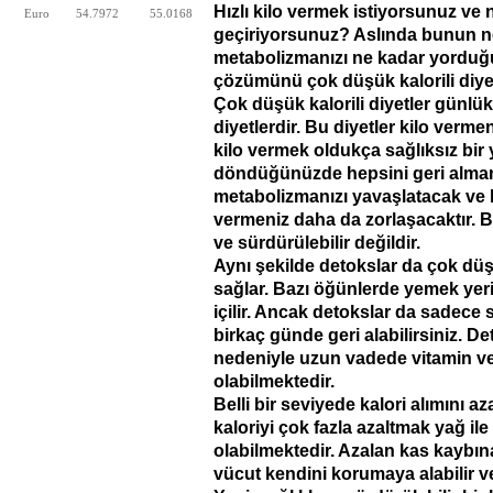
Hızlı kilo vermek istiyorsunuz v
Euro
54.7972
55.0168
geçiriyorsunuz? Aslında bunun n
metabolizmanızı ne kadar yorduğ
çözümünü çok düşük kalorili diye
Çok düşük kalorili diyetler günlük
diyetlerdir. Bu diyetler kilo verme
kilo vermek oldukça sağlıksız bir
döndüğünüzde hepsini geri alman
metabolizmanızı yavaşlatacak ve b
vermeniz daha da zorlaşacaktır. Bu
ve sürdürülebilir değildir.
Aynı şekilde detokslar da çok düşük
sağlar. Bazı öğünlerde yemek yeri
içilir. Ancak detokslar da sadece s
birkaç günde geri alabilirsiniz. D
nedeniyle uzun vadede vitamin ve
olabilmektedir.
Belli bir seviyede kalori alımını 
kaloriyi çok fazla azaltmak yağ il
olabilmektedir. Azalan kas kaybına
vücut kendini korumaya alabilir ve