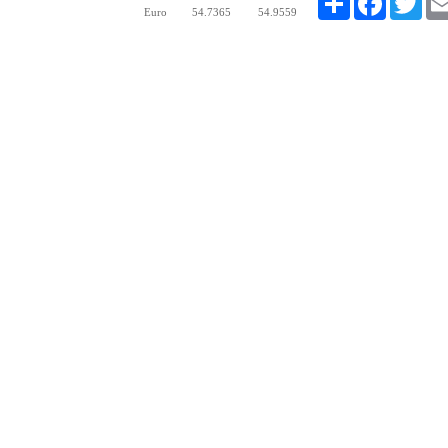
Euro
54.7365
54.9559