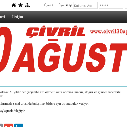
Üye Ol
Üye Girişi
teri
İletişim
olarak 21 yıldır her çarşamba siz kıymetli okurlarımıza tarafsız, doğru ve güncel haberlerle
uz.
larımızla sanal ortamda buluşmak bizlere ayrı bir mutluluk veriyor.
paylaşmak dileğiyle...
er
Email
Gmail
LinkedIn