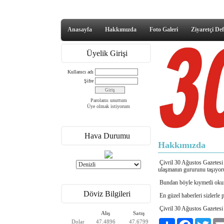
Anasayfa
Hakkımızda
Foto Galeri
Ziyaretçi Def
Üyelik Girişi
Kullanıcı adı
Şifre
Parolamı unuttum
Üye olmak istiyorum
Hava Durumu
Hakkımızda
Çivril 30 Ağustos Gazetesi 
ulaşmanın gururunu taşıyor
Bundan böyle kıymetli okur
Döviz Bilgileri
En güzel haberleri sizlerle 
Çivril 30 Ağustos Gazetesi
Alış
Satış
Paylaş
Facebook
Twitt
Dolar
47.4896
47.6799