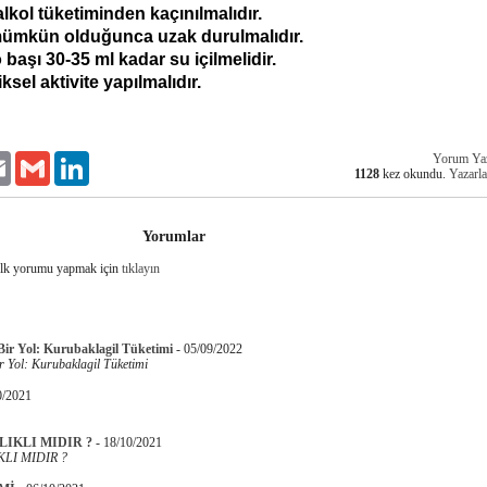
alkol tüketiminden kaçınılmalıdır.
mümkün olduğunca uzak durulmalıdır.
başı 30-35 ml kadar su içilmelidir.
iksel aktivite yapılmalıdır.
Yorum Ya
er
Email
Gmail
LinkedIn
1128
kez okundu.
Yazarla
Yorumlar
İlk yorumu yapmak için
tıklayın
 Bir Yol: Kurubaklagil Tüketimi
-
05/09/2022
ir Yol: Kurubaklagil Tüketimi
0/2021
IKLI MIDIR ?
-
18/10/2021
LI MIDIR ?