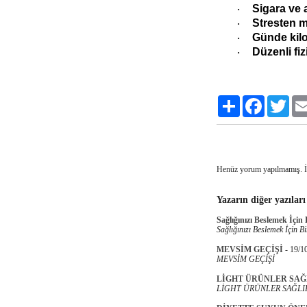
Sigara ve 
·
Stresten 
·
Günde kilo 
·
Düzenli fiz
·
Paylaş
Facebook
Twitt
Henüz yorum yapılmamış. 
Yazarın diğer yazıları
Sağlığınızı Beslemek İçin
Sağlığınızı Beslemek İçin B
MEVSİM GEÇİŞİ
-
19/1
MEVSİM GEÇİŞİ
LİGHT ÜRÜNLER SAĞL
LİGHT ÜRÜNLER SAĞLIK