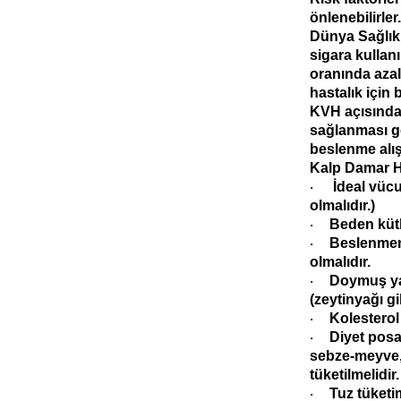
önlenebilirler.
Dünya Sağlık 
sigara kullan
oranında azal
hastalık içi
KVH açısından
sağlanması ge
beslenme alış
Kalp Damar Ha
İdeal vücut
·
olmalıdır.)
Beden kütl
·
Beslenmeni
·
olmalıdır.
Doymuş yağ
·
(zeytinyağı gib
Kolesterol 
·
Diyet posa
·
sebze-meyve, 
tüketilmelidir.
Tuz tüketim
·