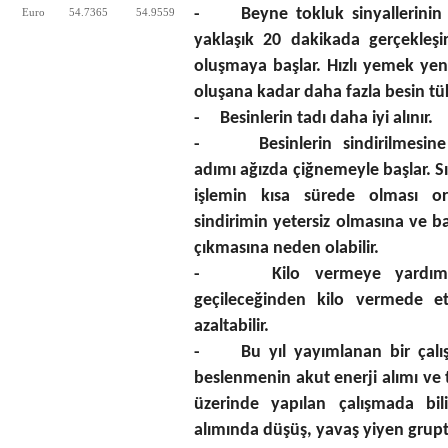
- Beyne tokluk sinyallerinin
Euro
54.7365
54.9559
yaklaşık 20 dakikad
a gerçekleşi
oluşmaya başlar. Hızlı yemek yen
oluşana kadar daha fazla besin tük
- Besinlerin tadı daha iyi alınır.
- Besinlerin sindirilmesine 
adımı
ağızda çiğnemeyle başlar. Sı
işlemin kısa sürede olması or
sindirimin yetersiz olmasına ve b
çıkmasına neden olabilir.
-
Kilo vermeye yardım
geçileceğinden kilo vermede etk
azaltabilir.
- Bu yıl yayımlanan bir çal
beslenme
nin akut enerji alımı ve 
üzerinde yapılan çalışmada bili
alımında düşüş, yavaş yiyen grupt