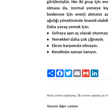
görülmüştür. Her iki grup için en
olmasa da, normal yemeye kı
beslenme
için enerji alımının a
ağırlığı yönetiminde önemli olabi
Daha yavaş yemek için;
• Sofraya aşırı aç olarak oturmay
• Yemekleri daha çok çiğneyin.
• Ekran karşısında olmayın.
• Kendinize zaman tanıyın.
Paylaş
Facebook
Twitter
Email
Gmail
LinkedI
Henüz yorum yapılmamış. İlk yorumu yapmak için
tı
Yazarın diğer yazıları