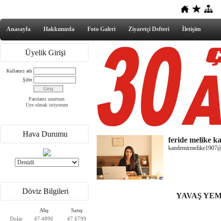
Anasayfa
Hakkımızda
Foto Galeri
Ziyaretçi Defteri
İletişim
Üyelik Girişi
Kullanıcı adı
Şifre
Parolamı unuttum
Üye olmak istiyorum
Hava Durumu
feride melike 
kandemirmelike1907
Döviz Bilgileri
YAVAŞ YE
Alış
Satış
Dolar
47.4896
47.6799