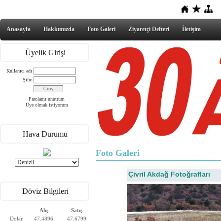
Anasayfa
Hakkımızda
Foto Galeri
Ziyaretçi Defteri
İletişim
Üyelik Girişi
Kullanıcı adı
Şifre
Parolamı unuttum
Üye olmak istiyorum
Hava Durumu
Foto Galeri
Çivril Akdağ Fotoğrafları
Döviz Bilgileri
Alış
Satış
Dolar
47.4896
47.6799