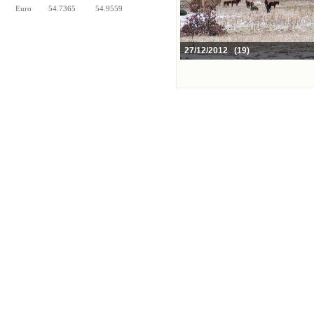
Euro
54.7365
54.9559
27/12/2012 (19)