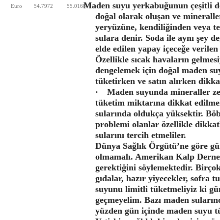
Maden suyu yerkabuğunun çeşitli de
Euro
54.7972
55.0168
doğal olarak oluşan ve minerall
yeryüzüne, kendiliğinden veya tek
sulara denir. Soda ile aynı şey d
elde edilen yapay içeceğe verilen 
Özellikle sıcak havaların gelmesiy
dengelemek için doğal maden su
tüketirken ve satın alırken dikk
·
Maden suyunda mineraller ze
tüketim miktarına dikkat edilmel
sularında oldukça yüksektir. Böb
problemi olanlar özellikle dikka
sularını tercih etmeliler.
Dünya Sağlık Örgütü’ne göre gü
olmamalı. Amerikan Kalp Derneğ
gerektiğini söylemektedir. Birço
gıdalar, hazır yiyecekler, sofra
suyunu limitli tüketmeliyiz ki 
geçmeyelim. Bazı maden suların
yüzden gün içinde maden suyu tü