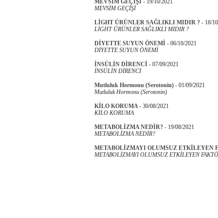
MEVSİM GEÇİŞİ
-
19/10/2021
MEVSİM GEÇİŞİ
LİGHT ÜRÜNLER SAĞLIKLI MIDIR ?
-
18/10
LİGHT ÜRÜNLER SAĞLIKLI MIDIR ?
DİYETTE SUYUN ÖNEMİ
-
06/10/2021
DİYETTE SUYUN ÖNEMİ
İNSÜLİN DİRENCİ
-
07/09/2021
İNSÜLİN DİRENCİ
Mutluluk Hormonu (Serotonin)
-
01/09/2021
Mutluluk Hormonu (Serotonin)
KİLO KORUMA
-
30/08/2021
KİLO KORUMA
METABOLİZMA NEDİR?
-
19/08/2021
METABOLİZMA NEDİR?
METABOLİZMAYI OLUMSUZ ETKİLEYEN 
METABOLİZMAYI OLUMSUZ ETKİLEYEN FAKTÖ