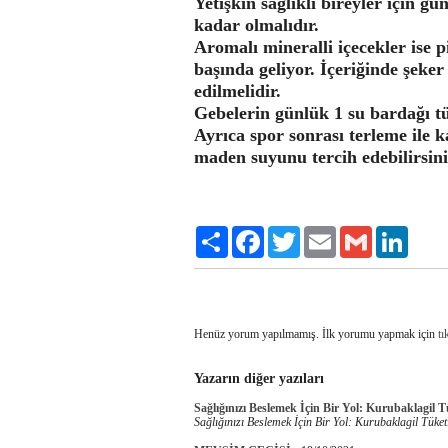
Yetişkin sağlıklı bireyler için g
kadar olmalıdır.
Aromalı mineralli içecekler ise p
başında geliyor. İçeriğinde şeke
edilmelidir.
Gebelerin günlük 1 su bardağı t
Ayrıca spor sonrası terleme ile 
maden suyunu tercih edebilirsini
Paylaş
Facebook
Twitter
Email
Gmail
LinkedI
Henüz yorum yapılmamış. İlk yorumu yapmak için
tı
Yazarın diğer yazıları
Sağlığınızı Beslemek İçin Bir Yol: Kurubaklagil 
Sağlığınızı Beslemek İçin Bir Yol: Kurubaklagil Tüket