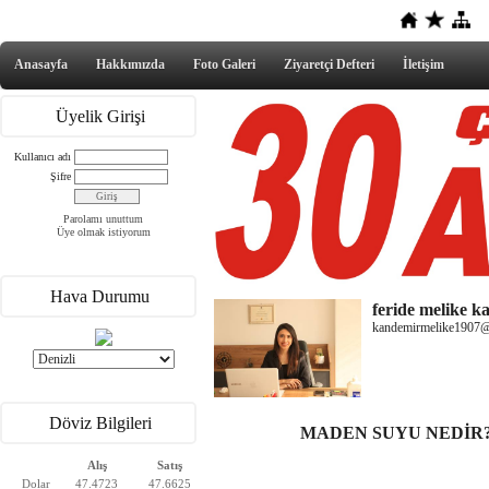
Anasayfa
Hakkımızda
Foto Galeri
Ziyaretçi Defteri
İletişim
Üyelik Girişi
Kullanıcı adı
Şifre
Parolamı unuttum
Üye olmak istiyorum
Hava Durumu
feride melike 
kandemirmelike1907
Döviz Bilgileri
MADEN SUYU NEDİR?
Alış
Satış
Dolar
47.4723
47.6625