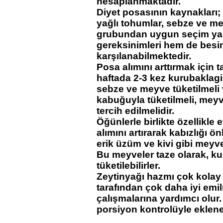
hesaplanmaktadır.
Diyet posasının kaynakları; k
yağlı tohumlar, sebze ve me
grubundan uygun seçim yap
gereksinimleri hem de besin
karşılanabilmektedir.
Posa alımını arttırmak için ta
haftada 2-3 kez kurubaklagi
sebze ve meyve tüketilmeli
kabuğuyla tüketilmeli, mey
tercih edilmelidir.
Öğünlerle birlikte özellikle 
alımını artırarak kabızlığı 
erik üzüm
ve kivi gibi meyve
Bu meyveler taze olarak, k
tüketilebilirler.
Zeytinyağı
hazmı çok kolay 
tarafından çok daha iyi emi
çalışmalarına yardımcı olur
porsiyon kontrolüyle eklener