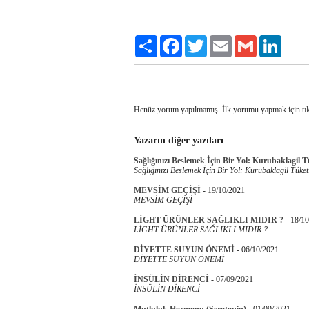
Paylaş
Facebook
Twitter
Email
Gmail
LinkedI
Henüz yorum yapılmamış. İlk yorumu yapmak için
tı
Yazarın diğer yazıları
Sağlığınızı Beslemek İçin Bir Yol: Kurubaklagil 
Sağlığınızı Beslemek İçin Bir Yol: Kurubaklagil Tüket
MEVSİM GEÇİŞİ
-
19/10/2021
MEVSİM GEÇİŞİ
LİGHT ÜRÜNLER SAĞLIKLI MIDIR ?
-
18/10
LİGHT ÜRÜNLER SAĞLIKLI MIDIR ?
DİYETTE SUYUN ÖNEMİ
-
06/10/2021
DİYETTE SUYUN ÖNEMİ
İNSÜLİN DİRENCİ
-
07/09/2021
İNSÜLİN DİRENCİ
Mutluluk Hormonu (Serotonin)
-
01/09/2021