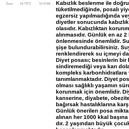
Kabızlık beslenme ile doğruda
Euro
54.7972
55.0168
tüketilmediğinde, posalı yi
egzersiz yapılmadığında ve
diyetler sonucunda kabızlı
olasıdır. Kabızlıktan korunm
alınmasıdır. Günlük en az 2 
önlenmesinde önemlidir. Su 
şişe bulundurabilirsiniz. 
renklendirerek su içmeyi dah
Diyet posası; besinlerin bi
sindiremediği veya kan dol
kompleks karbonhidratlara v
tanımlanmaktadır. Diyet pos
olması sağlıklı yaşamın sür
korunmak için önemlidir. Di
kanserine, diyabete, obezit
bağırsak hastalıklarına karş
Günlük önerilen posa miktarı
alınan her 1000 kkal başına 1
dır. 2 yaşından büyük çocuk