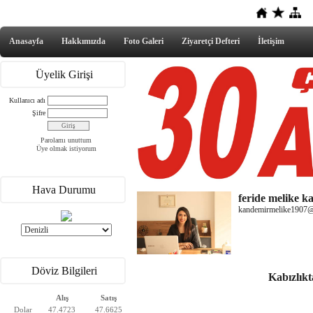
Anasayfa
Hakkımızda
Foto Galeri
Ziyaretçi Defteri
İletişim
Üyelik Girişi
Kullanıcı adı
Şifre
Parolamı unuttum
Üye olmak istiyorum
Hava Durumu
feride melike 
kandemirmelike1907
Döviz Bilgileri
Kabızlık
Alış
Satış
Dolar
47.4723
47.6625