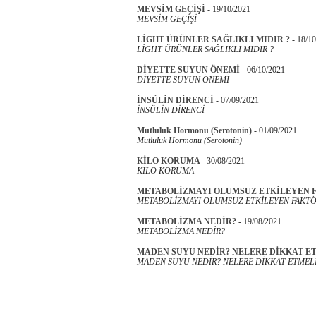
MEVSİM GEÇİŞİ
-
19/10/2021
MEVSİM GEÇİŞİ
LİGHT ÜRÜNLER SAĞLIKLI MIDIR ?
-
18/10
LİGHT ÜRÜNLER SAĞLIKLI MIDIR ?
DİYETTE SUYUN ÖNEMİ
-
06/10/2021
DİYETTE SUYUN ÖNEMİ
İNSÜLİN DİRENCİ
-
07/09/2021
İNSÜLİN DİRENCİ
Mutluluk Hormonu (Serotonin)
-
01/09/2021
Mutluluk Hormonu (Serotonin)
KİLO KORUMA
-
30/08/2021
KİLO KORUMA
METABOLİZMAYI OLUMSUZ ETKİLEYEN 
METABOLİZMAYI OLUMSUZ ETKİLEYEN FAKTÖ
METABOLİZMA NEDİR?
-
19/08/2021
METABOLİZMA NEDİR?
MADEN SUYU NEDİR? NELERE DİKKAT E
MADEN SUYU NEDİR? NELERE DİKKAT ETMELİ