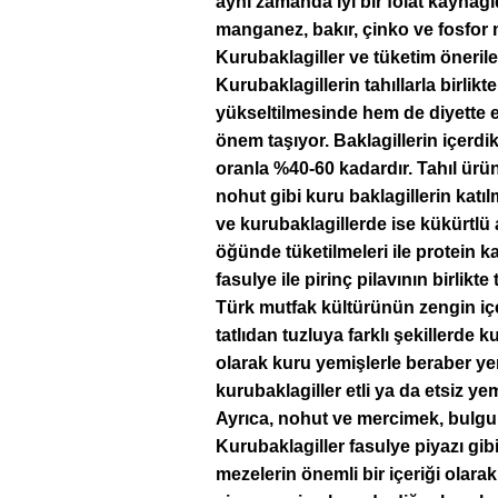
aynı zamanda iyi bir folat kaynağ
manganez, bakır, çinko ve fosfor m
Kurubaklagiller ve tüketim önerile
Kurubaklagillerin tahıllarla birlikt
yükseltilmesinde hem de diyette 
önem taşıyor. Baklagillerin içerdi
oranla %40-60 kadardır. Tahıl ürü
nohut gibi kuru baklagillerin katılm
ve kurubaklagillerde ise kükürtlü am
öğünde tüketilmeleri ile protein ka
fasulye ile pirinç pilavının birlikt
Türk mutfak kültürünün zengin içe
tatlıdan tuzluya farklı şekillerde k
olarak kuru yemişlerle beraber yen
kurubaklagiller etli ya da etsiz yeme
Ayrıca, nohut ve mercimek, bulgur ve 
Kurubaklagiller fasulye piyazı gib
mezelerin önemli bir içeriği olarak