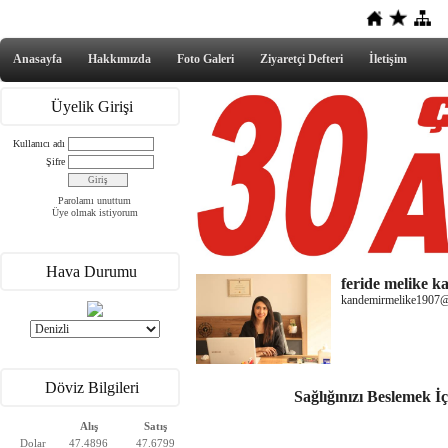
Anasayfa
Hakkımızda
Foto Galeri
Ziyaretçi Defteri
İletişim
Üyelik Girişi
Kullanıcı adı
Şifre
Parolamı unuttum
Üye olmak istiyorum
Hava Durumu
feride melike 
kandemirmelike1907
Döviz Bilgileri
Sağlığınızı Beslemek İ
Alış
Satış
Dolar
47.4896
47.6799