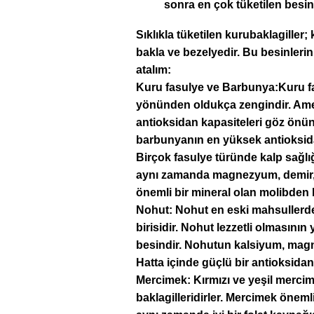
sonra en çok tüketilen besinl
Sıklıkla tüketilen kurubaklagiller
bakla ve bezelyedir. Bu besinleri
atalım:
Kuru fasulye ve Barbunya:
Kuru f
yönünden oldukça zengindir. Ameri
antioksidan kapasiteleri göz önün
barbunyanın en yüksek antioksidan
Birçok fasulye türünde kalp sağlığı
aynı zamanda magnezyum, demir, 
önemli bir mineral olan molibden
Nohut:
Nohut en eski mahsullerd
birisidir. Nohut lezzetli olmasını
besindir. Nohutun kalsiyum, magn
Hatta içinde güçlü bir antioksida
Mercimek:
Kırmızı ve yeşil merci
baklagilleridirler. Mercimek öneml