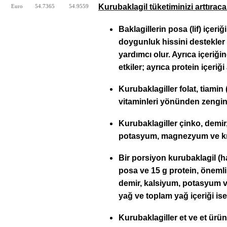
Kurubaklagil tüketiminizi arttırac
Euro
54.7365
54.9559
Baklagillerin posa (lif) içeriğ
doygunluk hissini destekler
yardımcı olur. Ayrıca içeriği
etkiler; ayrıca protein içeriği
Kurubaklagiller folat, tiamin
vitaminleri yönünden zengin
Kurubaklagiller çinko, demir,
potasyum, magnezyum ve kr
Bir porsiyon kurubaklagil (h
posa ve 15 g protein, önemli 
demir, kalsiyum, potasyum 
yağ ve toplam yağ içeriği is
Kurubaklagiller et ve et ürü