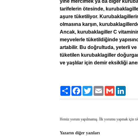
yine mercimek ya da diğer kurubakl
tarifelerin ötesinde, kurubaklagill
aşure tüketiliyor. Kurubaklagiller
olmasına karşın, kurubaklagillerde
Ancak, kurubaklagiller C vitamin
meyvelerle tüketildiğinde yapısın
artabilir. Bu doğrultuda, yeterli ve
tüketilen kurubaklagiller doğurgan
ve yaşlılar için demir eksikliği an
Paylaş
Facebook
Twitter
Email
Gmail
LinkedI
Henüz yorum yapılmamış. İlk yorumu yapmak için
tı
Yazarın diğer yazıları