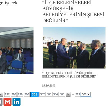
gelişecek
“İLÇE BELEDİYELERİ
BÜYÜKŞEHİR
BELEDİYELERİNİN ŞUBESİ
DEĞİLDİR”
“İLÇE BELEDİYELERİ BÜYÜKŞEHİR
BELEDİYELERİNİN ŞUBESİ DEĞİLDİR”
03.10.2013
...
297
298
299
300
301
302
303
304
305
329
er
Email
Gmail
LinkedIn