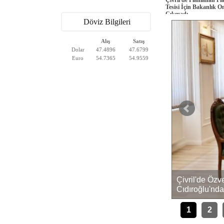
Tesisi İçin Bakanlık O
Çıkmadı
Döviz Bilgileri
Alış
Satış
Dolar
47.4896
47.6799
Euro
54.7365
54.9559
Çivril'de Öz
Kaza 1 Kişi Hayatını Kaybetti, 4 Yaralı
Cıdıroğlu'nda
1
2