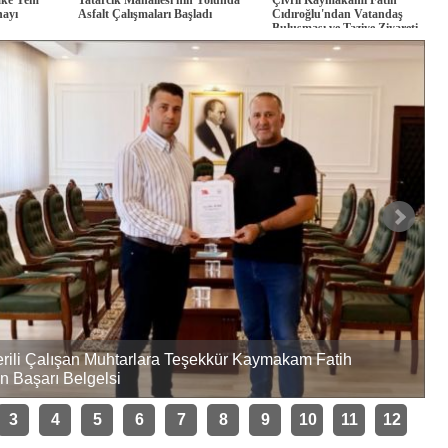
nayı
Asfalt Çalışmaları Başladı
Cıdıroğlu'ndan Vatandaş
Buluşması ve Taziye Ziyareti
verili Çalışan Muhtarlara Teşekkür Kaymakam Fatih
n Başarı Belgelsi
T
3
4
5
6
7
8
9
10
11
12