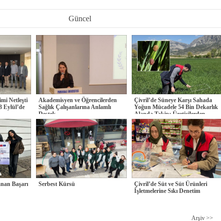
Güncel
imi Netleşti
Akademisyen ve Öğrencilerden
Çivril’de Süneye Karşı Sahada
3 Eylül’de
Sağlık Çalışanlarına Anlamlı
Yoğun Mücadele 54 Bin Dekarlık
Destek
Alanda Takip: Üreticilerden
Çalışmalara
anan Başarı
Serbest Kürsü
Çivril’de Süt ve Süt Ürünleri
İşletmelerine Sıkı Denetim
Arşiv >>