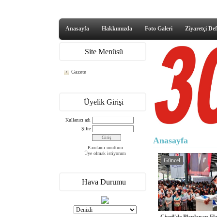
Anasayfa
Hakkımızda
Foto Galeri
Ziyaretçi Def
Site Menüsü
Gazete
Üyelik Girişi
Kullanıcı adı
Şifre
Anasayfa
Parolamı unuttum
Üye olmak istiyorum
Güncel
Hava Durumu
Çivril'de Planlanan F