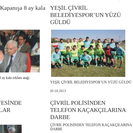
Kapanışa 8 ay kala
YEŞİL ÇİVRİL
BELEDİYESPOR’UN YÜZÜ
GÜLDÜ
 ay kala reklam atağı
YEŞİL ÇİVRİL BELEDİYESPOR’UN YÜZÜ GÜLDÜ
30.10.2013
YESİNDE
ÇİVRİL POLİSİNDEN
LAR
TELEFON KAÇAKÇILARINA
DARBE
ÇİVRİL POLİSİNDEN TELEFON KAÇAKÇILARINA
DARBE