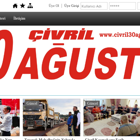
Üye Ol
Üye Girişi
teri
İletişim
Güncel
Güncel
lake Yem
Tatarcık Mahallesi'nin Yolunda
Çivril Kaymakamı Fatih