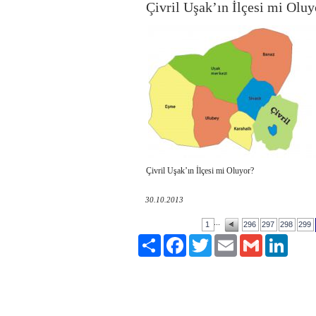
Çivril Uşak’ın İlçesi mi Oluy
Çivril Uşak’ın İlçesi mi Oluyor?
30.10.2013
...
1
296
297
298
299
Paylaş
Facebook
Twitter
Email
Gmail
LinkedI