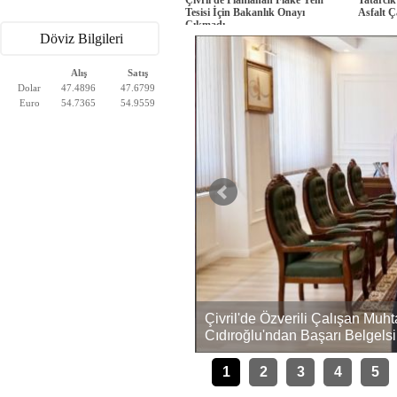
Tesisi İçin Bakanlık Onayı
Asfalt Ç
Çıkmadı
Döviz Bilgileri
Alış
Satış
Dolar
47.4896
47.6799
Euro
54.7365
54.9559
Çivril'de Özverili Çalışan Mu
ını Kaybetti, 4 Yaralı
Cıdıroğlu'ndan Başarı Belgelsi
1
2
3
4
5