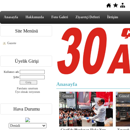
Anasayfa
Hakkımızda
Foto Galeri
Ziyaretçi Defteri
İletişim
Site Menüsü
Gazete
Üyelik Girişi
Kullanıcı adı
Şifre
Anasayfa
Parolamı unuttum
Üye olmak istiyorum
Güncel
Güncel
Hava Durumu
Çivril'de Planlanan Flake Yem
Tatarcık