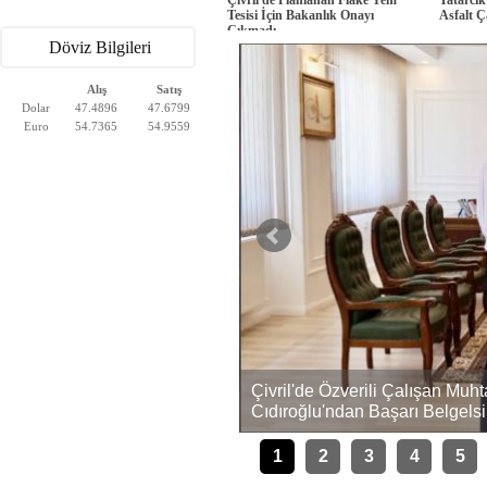
Tesisi İçin Bakanlık Onayı
Asfalt Ç
Çıkmadı
Döviz Bilgileri
Alış
Satış
Dolar
47.4896
47.6799
Euro
54.7365
54.9559
Çivril'de Özverili Çalışan Mu
ını Kaybetti, 4 Yaralı
Cıdıroğlu'ndan Başarı Belgelsi
1
2
3
4
5