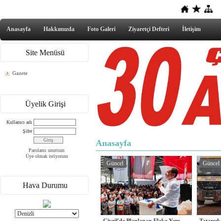
Anasayfa
Hakkımızda
Foto Galeri
Ziyaretçi Defteri
İletişim
Site Menüsü
Gazete
Üyelik Girişi
Kullanıcı adı
Şifre
Anasayfa
Parolamı unuttum
Üye olmak istiyorum
Güncel
Güncel
Hava Durumu
Çivril'de Planlanan Flake Yem
Tatarcık