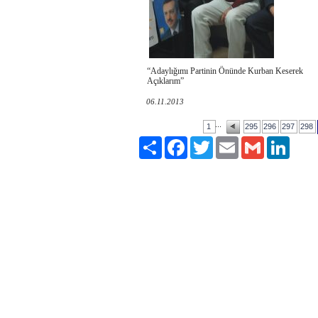
“Adaylığımı Partinin Önünde Kurban Keserek
Açıklarım”
06.11.2013
...
1
295
296
297
298
Paylaş
Facebook
Twitter
Email
Gmail
LinkedI