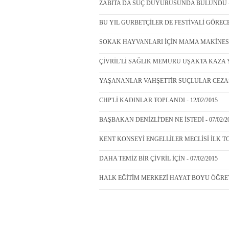
ZABITA DA SUÇ DUYURUSUNDA BULUNDU - 1
BU YIL GURBETÇİLER DE FESTİVALİ GÖRECEK 
SOKAK HAYVANLARI İÇİN MAMA MAKİNESİ -
ÇİVRİL’Lİ SAĞLIK MEMURU UŞAKTA KAZA YAP
YAŞANANLAR VAHŞETTİR SUÇLULAR CEZASIN
CHP'Lİ KADINLAR TOPLANDI - 12/02/2015
BAŞBAKAN DENİZLİ'DEN NE İSTEDİ - 07/02/2
KENT KONSEYİ ENGELLİLER MECLİSİ İLK TOP
DAHA TEMİZ BİR ÇİVRİL İÇİN - 07/02/2015
HALK EĞİTİM MERKEZİ HAYAT BOYU ÖĞRETİY