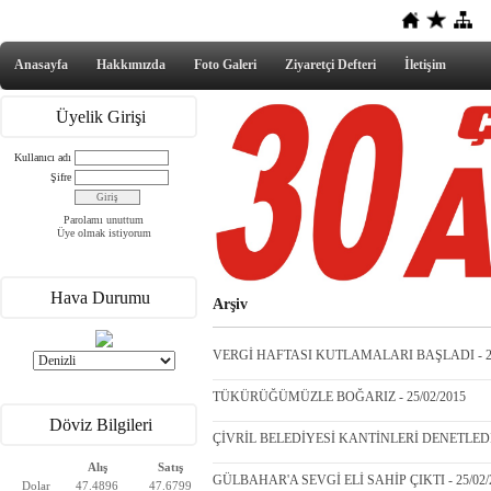
Anasayfa
Hakkımızda
Foto Galeri
Ziyaretçi Defteri
İletişim
Üyelik Girişi
Kullanıcı adı
Şifre
Parolamı unuttum
Üye olmak istiyorum
Hava Durumu
Arşiv
VERGİ HAFTASI KUTLAMALARI BAŞLADI - 25
TÜKÜRÜĞÜMÜZLE BOĞARIZ - 25/02/2015
Döviz Bilgileri
ÇİVRİL BELEDİYESİ KANTİNLERİ DENETLEDİ -
Alış
Satış
GÜLBAHAR'A SEVGİ ELİ SAHİP ÇIKTI - 25/02/
Dolar
47.4896
47.6799