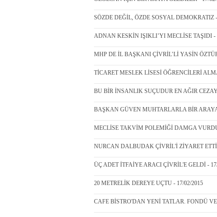
SÖZDE DEĞİL, ÖZDE SOSYAL DEMOKRATIZ - 1
ADNAN KESKİN IŞIKLI’YI MECLİSE TAŞIDI - 1
MHP DE İL BAŞKANI ÇİVRİL’Lİ YASİN ÖZTÜRK
TİCARET MESLEK LİSESİ ÖĞRENCİLERİ ALMA
BU BİR İNSANLIK SUÇUDUR EN AĞIR CEZAYI 
BAŞKAN GÜVEN MUHTARLARLA BİR ARAYA GE
MECLİSE TAKVİM POLEMİĞİ DAMGA VURDU -
NURCAN DALBUDAK ÇİVRİL'İ ZİYARET ETTİ -
ÜÇ ADET İTFAİYE ARACI ÇİVRİL'E GELDİ - 17/
20 METRELİK DEREYE UÇTU - 17/02/2015
CAFE BİSTRO'DAN YENİ TATLAR. FONDÜ VE T