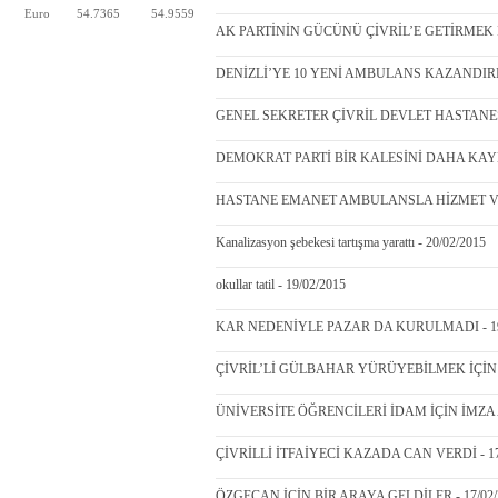
Euro
54.7365
54.9559
AK PARTİNİN GÜCÜNÜ ÇİVRİL’E GETİRMEK İ
DENİZLİ’YE 10 YENİ AMBULANS KAZANDIRILD
GENEL SEKRETER ÇİVRİL DEVLET HASTANESİN
DEMOKRAT PARTİ BİR KALESİNİ DAHA KAYBET
HASTANE EMANET AMBULANSLA HİZMET VER
Kanalizasyon şebekesi tartışma yarattı - 20/02/2015
okullar tatil - 19/02/2015
KAR NEDENİYLE PAZAR DA KURULMADI - 19
ÇİVRİL’Lİ GÜLBAHAR YÜRÜYEBİLMEK İÇİN Y
ÜNİVERSİTE ÖĞRENCİLERİ İDAM İÇİN İMZA AT
ÇİVRİLLİ İTFAİYECİ KAZADA CAN VERDİ - 17
ÖZGECAN İÇİN BİR ARAYA GELDİLER - 17/02/