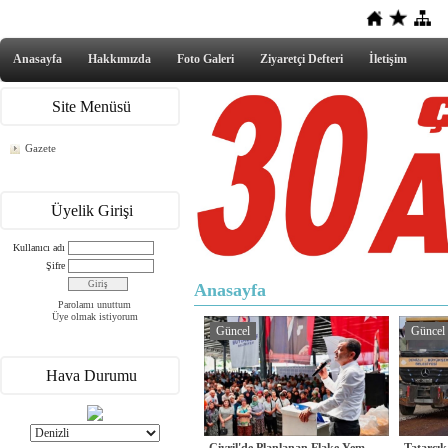
Anasayfa
Hakkımızda
Foto Galeri
Ziyaretçi Defteri
İletişim
Site Menüsü
Gazete
Üyelik Girişi
Kullanıcı adı
Şifre
Anasayfa
Parolamı unuttum
Üye olmak istiyorum
Güncel
Güncel
Hava Durumu
Çivril'de Planlanan Flake Yem
Tatarcık