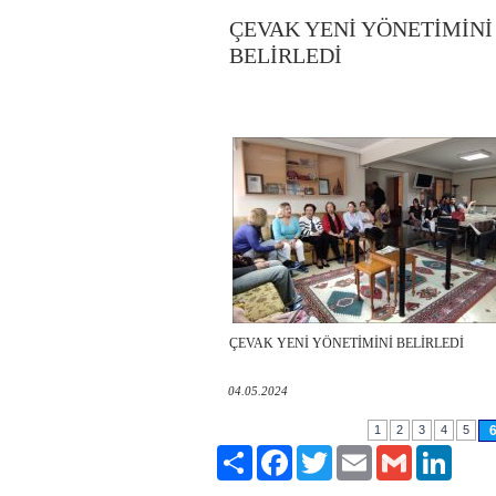
ÇEVAK YENİ YÖNETİMİNİ
BELİRLEDİ
ÇEVAK YENİ YÖNETİMİNİ BELİRLEDİ
04.05.2024
1
2
3
4
5
Paylaş
Facebook
Twitter
Email
Gmail
LinkedI