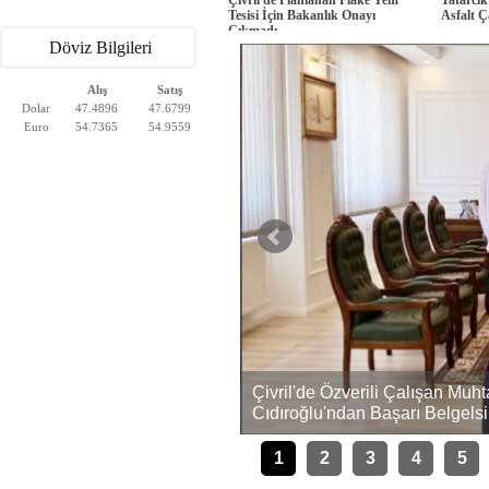
Tesisi İçin Bakanlık Onayı
Asfalt Ç
Çıkmadı
Döviz Bilgileri
Alış
Satış
Dolar
47.4896
47.6799
Euro
54.7365
54.9559
Çivril'de Özverili Çalışan Mu
ını Kaybetti, 4 Yaralı
Cıdıroğlu'ndan Başarı Belgelsi
1
2
3
4
5