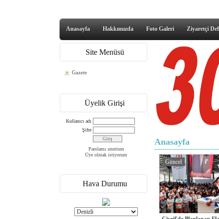
Anasayfa
Hakkımızda
Foto Galeri
Ziyaretçi Def
Site Menüsü
Gazete
Üyelik Girişi
Kullanıcı adı
Şifre
Anasayfa
Parolamı unuttum
Üye olmak istiyorum
Güncel
Hava Durumu
Çivril'de Planlanan F