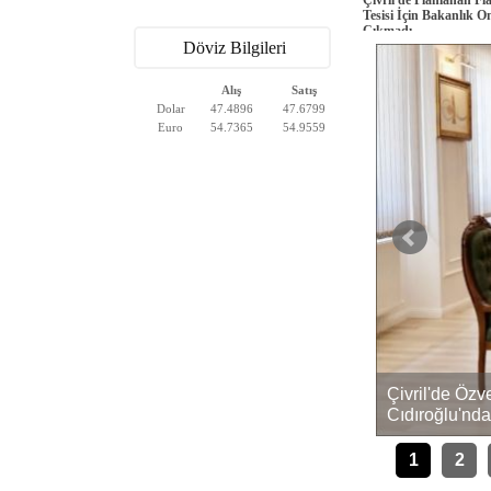
Tesisi İçin Bakanlık O
Çıkmadı
Döviz Bilgileri
Alış
Satış
Dolar
47.4896
47.6799
Euro
54.7365
54.9559
Çivril'de Öz
Kaza 1 Kişi Hayatını Kaybetti, 4 Yaralı
Cıdıroğlu'nda
1
2