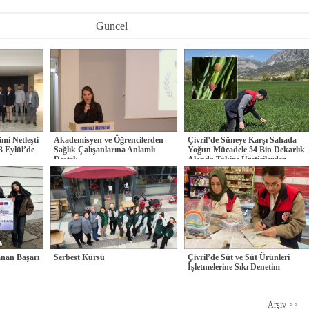
Güncel
imi Netleşti
Akademisyen ve Öğrencilerden
Çivril’de Süneye Karşı Sahada
3 Eylül’de
Sağlık Çalışanlarına Anlamlı
Yoğun Mücadele 54 Bin Dekarlık
Destek
Alanda Takip: Üreticilerden
Çalışmalara
anan Başarı
Serbest Kürsü
Çivril’de Süt ve Süt Ürünleri
İşletmelerine Sıkı Denetim
Arşiv >>