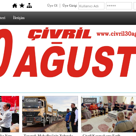
Üye Ol
Üye Girişi
teri
İletişim
Güncel
Güncel
lake Yem
Tatarcık Mahallesi'nin Yolunda
Çivril Kaymakamı Fatih