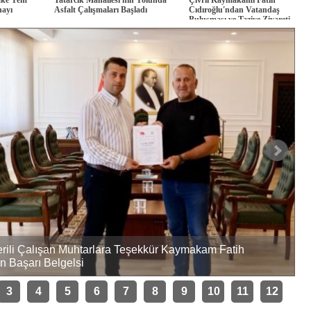
nayı
Asfalt Çalışmaları Başladı
Cıdıroğlu'ndan Vatandaş
Buluşması ve Taziye Ziyareti
verili Çalışan Muhtarlara Teşekkür Kaymakam Fatih
n Başarı Belgelsi
T
3
4
5
6
7
8
9
10
11
12