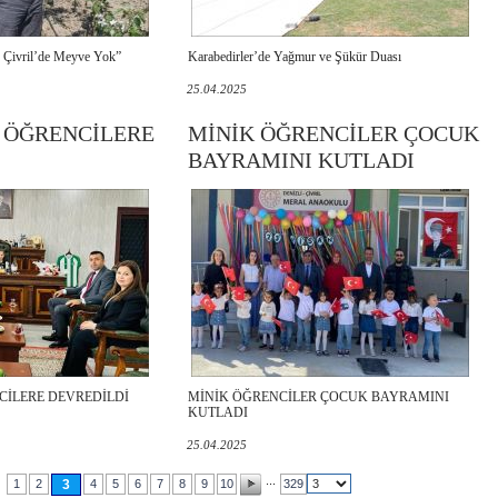
 Çivril’de Meyve Yok”
Karabedirler’de Yağmur ve Şükür Duası
25.04.2025
ÖĞRENCİLERE
MİNİK ÖĞRENCİLER ÇOCUK
BAYRAMINI KUTLADI
İLERE DEVREDİLDİ
MİNİK ÖĞRENCİLER ÇOCUK BAYRAMINI
KUTLADI
25.04.2025
...
1
2
3
4
5
6
7
8
9
10
329