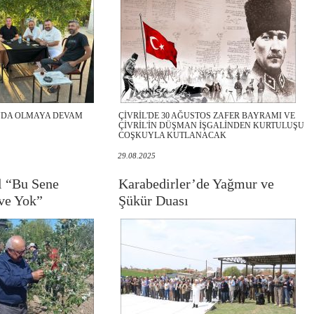
NDA OLMAYA DEVAM
ÇİVRİL'DE 30 AĞUSTOS ZAFER BAYRAMI VE
ÇİVRİL'İN DÜŞMAN İŞGALİNDEN KURTULUŞU
COŞKUYLA KUTLANACAK
29.08.2025
 “Bu Sene
Karabedirler’de Yağmur ve
ve Yok”
Şükür Duası