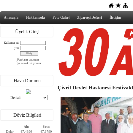
Anasayfa
Hakkımızda
Foto Galeri
Ziyaretçi Defteri
İletişim
Üyelik Girişi
Kullanıcı adı
Şifre
Parolamı unuttum
Üye olmak istiyorum
Hava Durumu
Çivril Devlet Hastanesi Festival
Döviz Bilgileri
Alış
Satış
Dolar
47.4896
47.6799