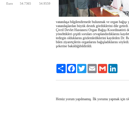
Euro
54.7365
54.9559
vatandaşa bilgilendirmede bulunmak ve organ bağışı
vatandaşlardan büyük destek gördüklerini dile getirdi.
Çivril Devlet Hastanesi Organ Bağışı Koordinatörü de
yönelttikleri çeşitli soruları cevaplandırdıklarını kayd
tedirgin olduklarını gözlemlediklerini kaydeden Dr. R
bilen ziyaretçilerin organlarını bağışladıklarını söyled
şekerine bakıldığıbildirildi.
Share
Facebook
Twitter
Email
Gmail
LinkedI
Henüz yorum yapılmamış. İlk yorumu yapmak için
tı