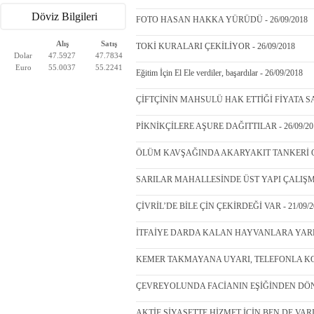
Döviz Bilgileri
FOTO HASAN HAKKA YÜRÜDÜ - 26/09/2018
Alış
Satış
TOKİ KURALARI ÇEKİLİYOR - 26/09/2018
Dolar
47.5927
47.7834
Euro
55.0037
55.2241
Eğitim İçin El Ele verdiler, başardılar - 26/09/2018
ÇİFTÇİNİN MAHSULÜ HAK ETTİĞİ FİYATA SAT
PİKNİKÇİLERE AŞURE DAĞITTILAR - 26/09/20
ÖLÜM KAVŞAĞINDA AKARYAKIT TANKERİ OTO
SARILAR MAHALLESİNDE ÜST YAPI ÇALIŞMAS
ÇİVRİL’DE BİLE ÇİN ÇEKİRDEĞİ VAR - 21/09/2
İTFAİYE DARDA KALAN HAYVANLARA YARDIM
KEMER TAKMAYANA UYARI, TELEFONLA KON
ÇEVREYOLUNDA FACİANIN EŞİĞİNDEN DÖNÜL
AKTİF SİYASETTE HİZMET İÇİN BEN DE VARIM