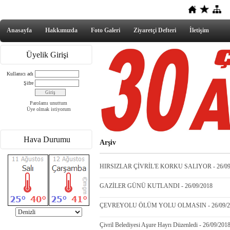
Anasayfa
Hakkımızda
Foto Galeri
Ziyaretçi Defteri
İletişim
Üyelik Girişi
Kullanıcı adı
Şifre
Parolamı unuttum
Üye olmak istiyorum
Hava Durumu
Arşiv
HIRSIZLAR ÇİVRİL'E KORKU SALIYOR - 26/09
GAZİLER GÜNÜ KUTLANDI - 26/09/2018
ÇEVREYOLU ÖLÜM YOLU OLMASIN - 26/09/2
Çivril Belediyesi Aşure Hayrı Düzenledi - 26/09/201