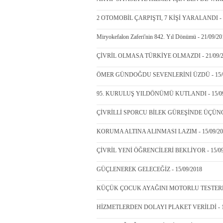
2 OTOMOBİL ÇARPIŞTI, 7 KİŞİ YARALANDI - 2
Miryokefalon Zaferi'nin 842. Yıl Dönümü - 21/09/20
ÇİVRİL OLMASA TÜRKİYE OLMAZDI - 21/09/2
ÖMER GÜNDOĞDU SEVENLERİNİ ÜZDÜ - 15/0
95. KURULUŞ YILDÖNÜMÜ KUTLANDI - 15/09
ÇİVRİLLİ SPORCU BİLEK GÜREŞİNDE ÜÇÜNCÜ
KORUMA ALTINA ALINMASI LAZIM - 15/09/20
ÇİVRİL YENİ ÖĞRENCİLERİ BEKLİYOR - 15/09
GÜÇLENEREK GELECEĞİZ - 15/09/2018
KÜÇÜK ÇOCUK AYAĞINI MOTORLU TESTERE İL
HİZMETLERDEN DOLAYI PLAKET VERİLDİ - 15