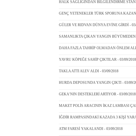
HALK SAĞLIĞINDAN BİLGİLENDİRME STANDI 
GENÇ YETENEKLER TÜRK SPORUNA KAZANDIR
GÜLER VE RIDVAN DÜNYA EVİNE GİRDİ - 03/
SAMANLIKTA ÇIKAN YANGIN BÜYÜMEDEN S
DAHA FAZLA TAHRİP OLMADAN ÖNLEM ALINM
YAVRU KÖPEĞE SAHİP ÇIKTILAR - 03/09/2018
TAKLA ATTI ALEV ALDI - 03/09/2018
HURDA DEPOSUNDA YANGIN ÇIKTI - 03/09/2
GEKA’NIN DESTEKLERİ ARTIYOR - 03/09/2018
MAKET POLİS ARACININ İKAZ LAMBASI ÇALIN
İĞDİR RAMPASINDAKİ KAZADA 3 KİŞİ YARAL
ATM FARESİ YAKALANDI - 03/09/2018