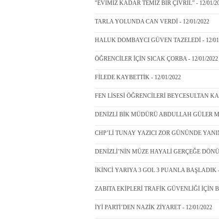
"EVİMİZ KADAR TEMİZ BİR ÇİVRİL” - 12/01/2
TARLA YOLUNDA CAN VERDİ - 12/01/2022
HALUK DOMBAYCI GÜVEN TAZELEDİ - 12/01
ÖĞRENCİLER İÇİN SICAK ÇORBA - 12/01/2022
FİLEDE KAYBETTİK - 12/01/2022
FEN LİSESİ ÖĞRENCİLERİ BEYCESULTAN KAZI
DENİZLİ BİK MÜDÜRÜ ABDULLAH GÜLER ME
CHP’Lİ TUNAY YAZICI ZOR GÜNÜNDE YANIN
DENİZLİ’NİN MÜZE HAYALİ GERÇEĞE DÖNÜYO
İKİNCİ YARIYA 3 GOL 3 PUANLA BAŞLADIK - 
ZABITA EKİPLERİ TRAFİK GÜVENLİĞİ İÇİN BR
İYİ PARTİ’DEN NAZİK ZİYARET - 12/01/2022