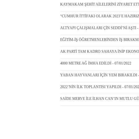
KAYMAKAM ŞEHİT AİLELERİNİ ZİYARET ETTİ 
“CUMHUR İTTİFAKI OLARAK 2023’E HAZIRIZ” 
ALTYAPI ÇALIŞMALARI ÇİN SEDDİ’Nİ AŞTI - 0
EĞİTİM-İŞ ÖĞRETMENLERİNDEN İŞ BIRAKMA 
AK PARTİ TAM KADRO SAHAYA İNİP EKONOMİ
4000 METRE AĞ İMHA EDİLDİ - 07/01/2022
YABAN HAYVANLARI İÇİN YEM BIRAKILDI - 0
2022’NİN İLK TOPLANTISI YAPILDI - 07/01/20
SAİDE MERVE İLE İLHAN CAN’IN MUTLU GÜNL