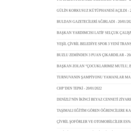
GÜLİN KORKUSUZ KÜTÜPHANESİ AÇILDI - 20
BULDAN GAZETECİLERİ AĞIRLADI - 20/01/20
BAŞKAN YARDIMCISI LATİF SELÇUK ÇALIŞMA
YEŞİL ÇİVRİL BELEDİYE SPOR 3 YENİ TRANSF
BUZLU ZEMİNDEN 3 PUAN ÇIKARDILAR - 20/
BAŞKAN ZOLAN “ÇOCUKLARIMIZ MUTLU, BİZ
TURNUVANIN ŞAMPİYONU YAMANLAR MAHAL
CHP’DEN TEPKİ - 20/01/2022
DENİZLİ’NİN İKİNCİ BEYAZ CENNETİ ZİYARE
TAŞIMALI EĞİTİM GÖREN ÖĞRENCİLERE KAR T
ÇİVRİL ŞOFÖRLER VE OTOMOBİLCİLER ESNA