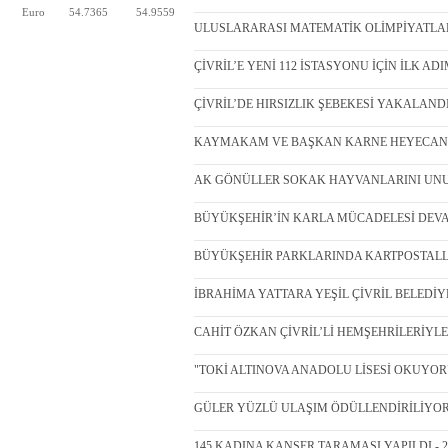
Euro
54.7365
54.9559
ULUSLARARASI MATEMATİK OLİMPİYATLARIND
ÇİVRİL’E YENİ 112 İSTASYONU İÇİN İLK ADIM 
ÇİVRİL’DE HIRSIZLIK ŞEBEKESİ YAKALANDI -
KAYMAKAM VE BAŞKAN KARNE HEYECANINA
AK GÖNÜLLER SOKAK HAYVANLARINI UNUT
BÜYÜKŞEHİR’İN KARLA MÜCADELESİ DEVAM 
BÜYÜKŞEHİR PARKLARINDA KARTPOSTALLIK
İBRAHİMA YATTARA YEŞİL ÇİVRİL BELEDİYE 
CAHİT ÖZKAN ÇİVRİL’Lİ HEMŞEHRİLERİYLE 
"TOKİ ALTINOVA ANADOLU LİSESİ OKUYOR" -
GÜLER YÜZLÜ ULAŞIM ÖDÜLLENDİRİLİYOR - 
145 KADINA KANSER TARAMASI YAPILDI - 20