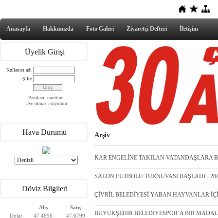
Anasayfa
Hakkımızda
Foto Galeri
Ziyaretçi Defteri
İletişim
Üyelik Girişi
Kullanıcı adı
Şifre
Parolamı unuttum
Üye olmak istiyorum
Hava Durumu
Arşiv
KAR ENGELİNE TAKILAN VATANDAŞLARA BEL
SALON FUTBOLU TURNUVASI BAŞLADI - 28/0
Döviz Bilgileri
ÇİVRİL BELEDİYESİ YABAN HAYVANLAR İÇİN 
Alış
Satış
BÜYÜKŞEHİR BELEDİYESPOR’A BİR MADALYA
Dolar
47.4896
47.6799