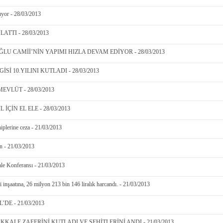
yor - 28/03/2013
TTI - 28/03/2013
U CAMİİ’NİN YAPIMI HIZLA DEVAM EDİYOR - 28/03/2013
İ 10.YILINI KUTLADI - 28/03/2013
EVLÜT - 28/03/2013
İÇİN EL ELE - 28/03/2013
iplerine ceza - 21/03/2013
en - 21/03/2013
le Konferansı - 21/03/2013
ri inşaatına, 26 milyon 213 bin 146 liralık harcandı. - 21/03/2013
DE - 21/03/2013
KKALE ZAFERİNİ KUTLADI VE ŞEHİTLERİNİ ANDI - 21/03/2013