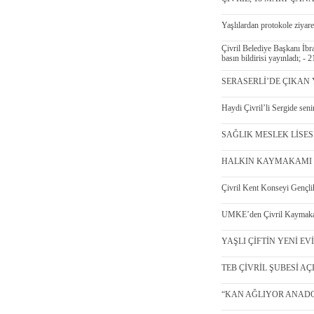
Yaşlılardan protokole ziyar
Çivril Belediye Başkanı İb
basın bildirisi yayınladı; - 
SERASERLİ’DE ÇIKAN 
Haydi Çivril’li Sergide sen
SAĞLIK MESLEK LİSES
HALKIN KAYMAKAMI İŞ 
Çivril Kent Konseyi Gençlik
UMKE’den Çivril Kaymakaml
YAŞLI ÇİFTİN YENİ E
TEB ÇİVRİL ŞUBESİ AÇIL
“KAN AĞLIYOR ANADOL