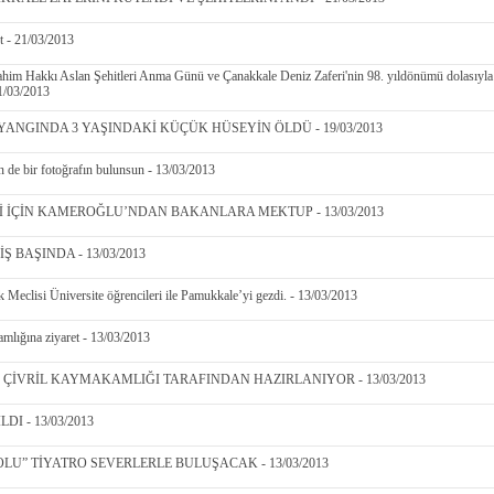
et - 21/03/2013
rahim Hakkı Aslan Şehitleri Anma Günü ve Çanakkale Deniz Zaferi'nin 98. yıldönümü dolasıyla
21/03/2013
YANGINDA 3 YAŞINDAKİ KÜÇÜK HÜSEYİN ÖLDÜ - 19/03/2013
in de bir fotoğrafın bulunsun - 13/03/2013
İ İÇİN KAMEROĞLU’NDAN BAKANLARA MEKTUP - 13/03/2013
BAŞINDA - 13/03/2013
 Meclisi Üniversite öğrencileri ile Pamukkale’yi gezdi. - 13/03/2013
ığına ziyaret - 13/03/2013
Vİ ÇİVRİL KAYMAKAMLIĞI TARAFINDAN HAZIRLANIYOR - 13/03/2013
DI - 13/03/2013
U” TİYATRO SEVERLERLE BULUŞACAK - 13/03/2013