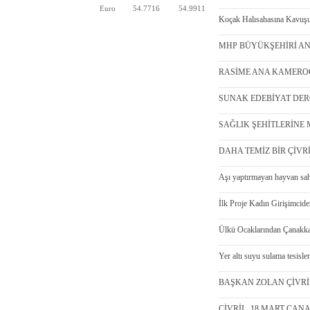
Euro
54.7716
54.9911
Koçak Halısahasına Kavuşu
MHP BÜYÜKŞEHİRİ ANLA
RASİME ANA KAMEROĞL
SUNAK EDEBİYAT DERGİS
SAĞLIK ŞEHİTLERİNE M
DAHA TEMİZ BİR ÇİVRİL 
Aşı yaptırmayan hayvan sah
İlk Proje Kadın Girişimcid
Ülkü Ocaklarından Çanakka
Yer altı suyu sulama tesisle
BAŞKAN ZOLAN ÇİVRİL’
ÇİVRİL, 18 MART ÇANA