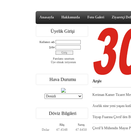
Anasayfa
Hakkımızda
Foto Galeri
Ziyaretçi Def
Üyelik Girişi
Kullanıcı adı
Şifre
Parolamı unuttum
Üye olmak istiyorum
Hava Durumu
Arşiv
Keriman Kamer Ticaret Mesle
Asırlık nine yeni yaşını kut
Döviz Bilgileri
Tüyap Fuarına Çivril’den B
Alış
Satış
Çivril’li Mühendis Mayın P
Dolar
47.4548
47.6450