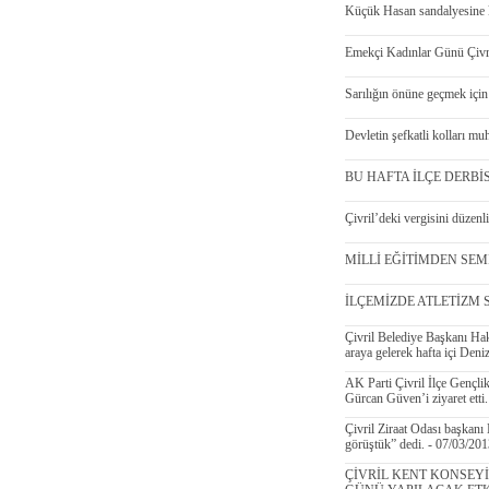
Küçük Hasan sandalyesine 
Emekçi Kadınlar Günü Çivri
Sarılığın önüne geçmek için
Devletin şefkatli kolları m
BU HAFTA İLÇE DERBİS
Çivril’deki vergisini düzenl
MİLLİ EĞİTİMDEN SEMİN
İLÇEMİZDE ATLETİZM SE
Çivril Belediye Başkanı Hakk
araya gelerek hafta içi Deniz
AK Parti Çivril İlçe Gençli
Gürcan Güven’i ziyaret etti
Çivril Ziraat Odası başkanı
görüştük” dedi. - 07/03/20
ÇİVRİL KENT KONSEY