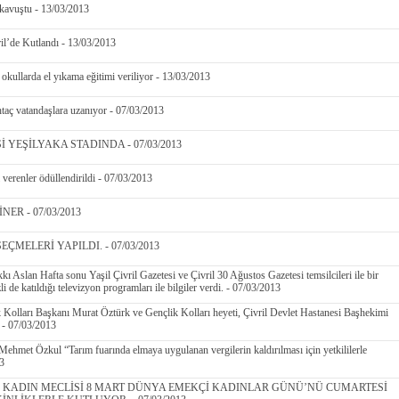
kavuştu - 13/03/2013
l’de Kutlandı - 13/03/2013
 okullarda el yıkama eğitimi veriliyor - 13/03/2013
uhtaç vatandaşlara uzanıyor - 07/03/2013
İ YEŞİLYAKA STADINDA - 07/03/2013
i verenler ödüllendirildi - 07/03/2013
ER - 07/03/2013
ÇMELERİ YAPILDI. - 07/03/2013
ı Aslan Hafta sonu Yaşil Çivril Gazetesi ve Çivril 30 Ağustos Gazetesi temsilcileri ile bir
li de katıldığı televizyon programları ile bilgiler verdi. - 07/03/2013
k Kolları Başkanı Murat Öztürk ve Gençlik Kolları heyeti, Çivril Devlet Hastanesi Başhekimi
. - 07/03/2013
 Mehmet Özkul “Tarım fuarında elmaya uygulanan vergilerin kaldırılması için yetkililerle
13
İ KADIN MECLİSİ 8 MART DÜNYA EMEKÇİ KADINLAR GÜNÜ’NÜ CUMARTESİ