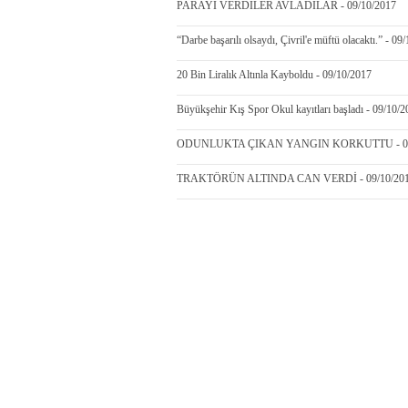
PARAYI VERDİLER AVLADILAR - 09/10/2017
“Darbe başarılı olsaydı, Çivril'e müftü olacaktı.” - 09
20 Bin Liralık Altınla Kayboldu - 09/10/2017
Büyükşehir Kış Spor Okul kayıtları başladı - 09/10/
ODUNLUKTA ÇIKAN YANGIN KORKUTTU - 09/
TRAKTÖRÜN ALTINDA CAN VERDİ - 09/10/20