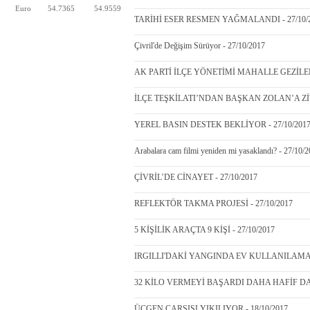
Euro
54.7365
54.9559
TARİHİ ESER RESMEN YAĞMALANDI - 27/10/
Çivril'de Değişim Sürüyor - 27/10/2017
AK PARTİ İLÇE YÖNETİMİ MAHALLE GEZİLER
İLÇE TEŞKİLATI’NDAN BAŞKAN ZOLAN’A ZİYA
YEREL BASIN DESTEK BEKLİYOR - 27/10/201
Arabalara cam filmi yeniden mi yasaklandı? - 27/10/
ÇİVRİL’DE CİNAYET - 27/10/2017
REFLEKTÖR TAKMA PROJESİ - 27/10/2017
5 KİŞİLİK ARAÇTA 9 KİŞİ - 27/10/2017
IRGILLI'DAKİ YANGINDA EV KULLANILAMAZ 
32 KİLO VERMEYİ BAŞARDI DAHA HAFİF DAH
ÜÇGEN ÇARŞISI YIKILIYOR - 18/10/2017