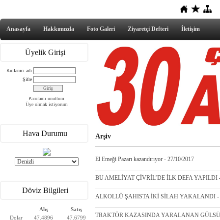
Anasayfa
Hakkımızda
Foto Galeri
Ziyaretçi Defteri
İletişim
Üyelik Girişi
Kullanıcı adı
Şifre
Parolamı unuttum
Üye olmak istiyorum
Hava Durumu
Arşiv
El Emeği Pazarı kazandırıyor - 27/10/2017
BU AMELİYAT ÇİVRİL’DE İLK DEFA YAPILDI - 
Döviz Bilgileri
ALKOLLÜ ŞAHISTA İKİ SİLAH YAKALANDI - 2
Alış
Satış
TRAKTÖR KAZASINDA YARALANAN GÜLSÜM 
Dolar
47.4896
47.6799