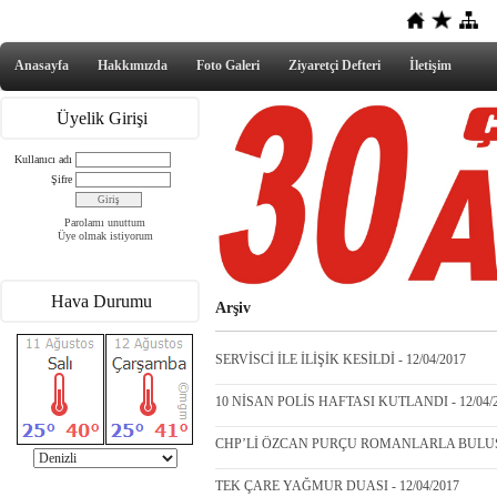
Anasayfa
Hakkımızda
Foto Galeri
Ziyaretçi Defteri
İletişim
Üyelik Girişi
Kullanıcı adı
Şifre
Parolamı unuttum
Üye olmak istiyorum
Hava Durumu
Arşiv
SERVİSCİ İLE İLİŞİK KESİLDİ - 12/04/2017
10 NİSAN POLİS HAFTASI KUTLANDI - 12/04/
CHP’Lİ ÖZCAN PURÇU ROMANLARLA BULUŞTU
TEK ÇARE YAĞMUR DUASI - 12/04/2017