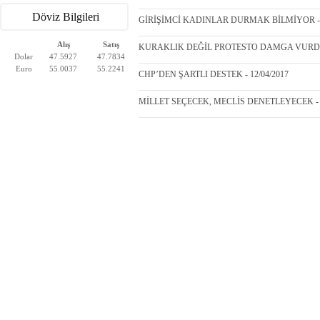
Döviz Bilgileri
GİRİŞİMCİ KADINLAR DURMAK BİLMİYOR - 1
Alış
Satış
KURAKLIK DEĞİL PROTESTO DAMGA VURDU -
Dolar
47.5927
47.7834
Euro
55.0037
55.2241
CHP’DEN ŞARTLI DESTEK - 12/04/2017
MİLLET SEÇECEK, MECLİS DENETLEYECEK - 1