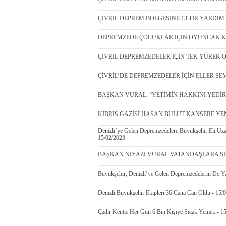
ÇİVRİL DEPREM BÖLGESİNE 13 TIR YARDIM G
DEPREMZEDE ÇOCUKLAR İÇİN OYUNCAK KAM
ÇİVRİL DEPREMZEDELER İÇİN TEK YÜREK OLD
ÇİVRİL’DE DEPREMZEDELER İÇİN ELLER SEMA
BAŞKAN VURAL; “YETİMİN HAKKINI YEDİRM
KIBRIS GAZİSİ HASAN BULUT KANSERE YENİ
Denizli’ye Gelen Depremzedelere Büyükşehir Eli Uz
15/02/2023
BAŞKAN NİYAZİ VURAL VATANDAŞLARA SESL
Büyükşehir, Denizli’ye Gelen Depremzedelerin De Yar
Denizli Büyükşehir Ekipleri 36 Cana Can Oldu - 15/
Çadır Kentte Her Gün 6 Bin Kişiye Sıcak Yemek - 1