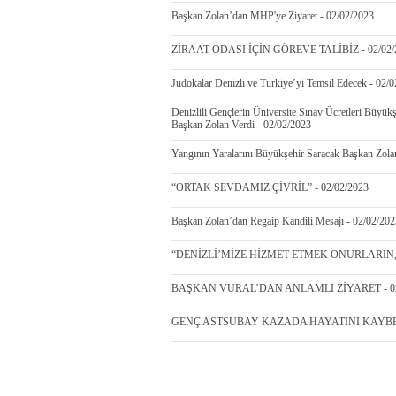
Başkan Zolan’dan MHP'ye Ziyaret - 02/02/2023
ZİRAAT ODASI İÇİN GÖREVE TALİBİZ - 02/02/
Judokalar Denizli ve Türkiye’yi Temsil Edecek - 02/
Denizlili Gençlerin Üniversite Sınav Ücretleri Büy
Başkan Zolan Verdi - 02/02/2023
Yangının Yaralarını Büyükşehir Saracak Başkan Zolan
“ORTAK SEVDAMIZ ÇİVRİL” - 02/02/2023
Başkan Zolan’dan Regaip Kandili Mesajı - 02/02/202
“DENİZLİ’MİZE HİZMET ETMEK ONURLARIN,
BAŞKAN VURAL’DAN ANLAMLI ZİYARET - 02
GENÇ ASTSUBAY KAZADA HAYATINI KAYBETTİ