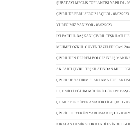
ŞUBAT AYI MECLİS TOPLANTISI YAPILDI - 08/
ÇİVRİL’DE EBRU SERGİSİ AÇILDI - 08/02/2023
YÜREĞİMİZ YANIYOR - 08/02/2023
İYİ PARTİ İL BAŞKANI ÇİVRİL TEŞKİLATI İLE 
MEHMET ÖZKUL GÜVEN TAZELEDİ Çivril Ziraat Odas
ÇİVRİL’DEN DEPREM BÖLGESİNE İŞ MAKİNAS
AK PARTİ ÇİVRİL TEŞKİLATINDAN MİLLİ EĞİ
ÇİVRİL'DE YATIRIM PLANLAMA TOPLANTISI Y
İLÇE MİLLİ EĞİTİM MÜDÜRÜ GÖREVE BAŞLADI
ÇITAK SPOR SÜPER AMATÖR LİGE ÇIKTI - 08/
ÇİVRİL TOPYEKÜN YARDIMA KOŞTU - 08/02/
KIRALAN DEMİR SPOR KENDİ EVİNDE 1 GOLL