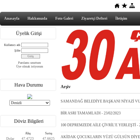
Anasayfa
Hakkımızda
Foto Galeri
Ziyaretçi Defteri
İletişim
Üyelik Girişi
Kullanıcı adı
Şifre
Parolamı unuttum
Üye olmak istiyorum
Hava Durumu
Arşiv
SAMANDAĞ BELEDİYE BAŞKANI NİYAZİ VURA
BİR ASRI TAMAMLADI - 23/02/2023
Döviz Bilgileri
100 DEPREMZEDE AİLE ÇİVRİL’E YERLEŞTİ - 2
Alış
Satış
AKİDAK ÇOCUKLARIN YÜZÜ GÜLSÜN DİYE ÇA
Dolar
47.4723
47.6625