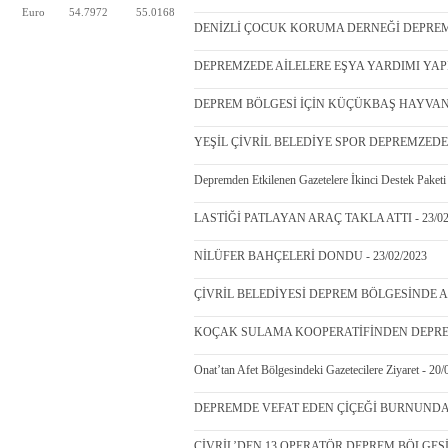
Euro
54.7972
55.0168
DENİZLİ ÇOCUK KORUMA DERNEĞİ DEPREMZ
DEPREMZEDE AİLELERE EŞYA YARDIMI YAPILI
DEPREM BÖLGESİ İÇİN KÜÇÜKBAŞ HAYVAN B
YEŞİL ÇİVRİL BELEDİYE SPOR DEPREMZEDELE
Depremden Etkilenen Gazetelere İkinci Destek Paketi
LASTİĞİ PATLAYAN ARAÇ TAKLA ATTI - 23/02
NİLÜFER BAHÇELERİ DONDU - 23/02/2023
ÇİVRİL BELEDİYESİ DEPREM BÖLGESİNDE AŞ
KOÇAK SULAMA KOOPERATİFİNDEN DEPREMZ
Onat’tan Afet Bölgesindeki Gazetecilere Ziyaret - 20
DEPREMDE VEFAT EDEN ÇİÇEĞİ BURNUNDA Ö
ÇİVRİL’DEN 13 OPERATÖR DEPREM BÖLGESİNE