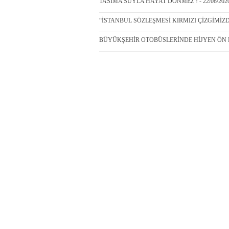
TASIMA SUYLA HAYAT DÖNMEZ ! - 22/08/202
“İSTANBUL SÖZLEŞMESİ KIRMIZI ÇİZGİMİZDİR
BÜYÜKŞEHİR OTOBÜSLERİNDE HİJYEN ÖN PL