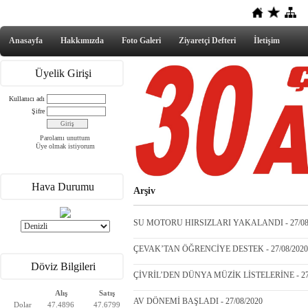
Anasayfa
Hakkımızda
Foto Galeri
Ziyaretçi Defteri
İletişim
Üyelik Girişi
Kullanıcı adı
Şifre
Parolamı unuttum
Üye olmak istiyorum
Hava Durumu
Arşiv
SU MOTORU HIRSIZLARI YAKALANDI - 27/08
ÇEVAK’TAN ÖĞRENCİYE DESTEK - 27/08/2020
Döviz Bilgileri
ÇİVRİL’DEN DÜNYA MÜZİK LİSTELERİNE - 27/
Alış
Satış
AV DÖNEMİ BAŞLADI - 27/08/2020
Dolar
47.4896
47.6799