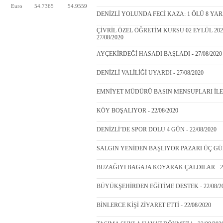
Euro
54.7365
54.9559
DENİZLİ YOLUNDA FECİ KAZA: 1 ÖLÜ 8 YARAL
ÇİVRİL ÖZEL ÖĞRETİM KURSU 02 EYLÜL 20
27/08/2020
AYÇEKİRDEĞİ HASADI BAŞLADI - 27/08/2020
DENİZLİ VALİLİĞİ UYARDI - 27/08/2020
EMNİYET MÜDÜRÜ BASIN MENSUPLARI İLE Bİ
KÖY BOŞALIYOR - 22/08/2020
DENİZLİ’DE SPOR DOLU 4 GÜN - 22/08/2020
SALGIN YENİDEN BAŞLIYOR PAZARI ÜÇ GÜNE
BUZAĞIYI BAGAJA KOYARAK ÇALDILAR - 22
BÜYÜKŞEHİRDEN EĞİTİME DESTEK - 22/08/2
BİNLERCE KİŞİ ZİYARET ETTİ - 22/08/2020