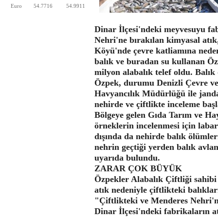
Euro
54.7716
54.9911
Dinar İlçesi'ndeki meyvesuyu fa
Nehri'ne bırakılan kimyasal atık,
Köyü'nde çevre katliamına nede
balık ve buradan su kullanan Özp
milyon alabalık telef oldu. Balı
Özpek, durumu Denizli Çevre ve
Havyancılık Müdürlüğü ile janda
nehirde ve çiftlikte inceleme başl
Bölgeye gelen Gıda Tarım ve Ha
örneklerin incelenmesi için labar
dışında da nehirde balık ölümleri
nehrin geçtiği yerden balık avl
uyarıda bulundu.
ZARAR ÇOK BÜYÜK
Özpekler Alabalık Çiftliği sahi
atık nedeniyle çiftlikteki balıkla
"Çiftlikteki ve Menderes Nehri'n
Dinar İlçesi'ndeki fabrikaların 