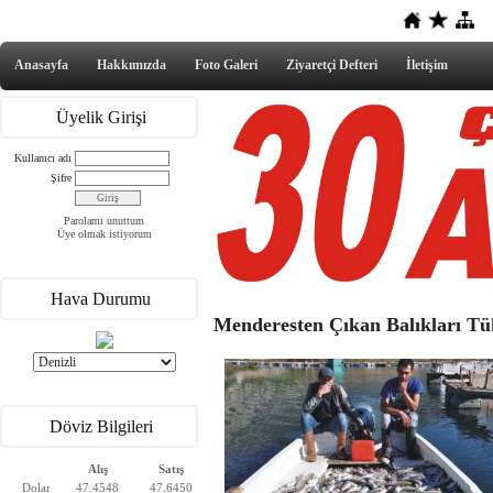
Anasayfa
Hakkımızda
Foto Galeri
Ziyaretçi Defteri
İletişim
Üyelik Girişi
Kullanıcı adı
Şifre
Parolamı unuttum
Üye olmak istiyorum
Hava Durumu
Menderesten Çıkan Balıkları T
Döviz Bilgileri
Alış
Satış
Dolar
47.4548
47.6450