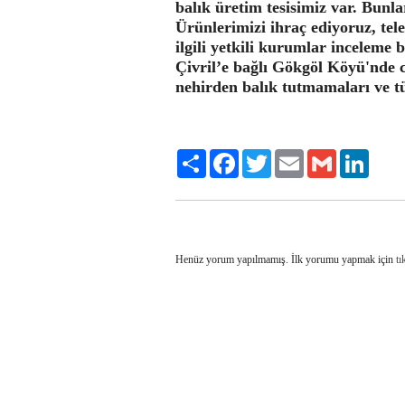
balık üretim tesisimiz var. Bunl
Ürünlerimizi ihraç ediyoruz, tel
ilgili yetkili kurumlar inceleme b
Çivril’e bağlı Gökgöl Köyü'nde 
nehirden balık tutmamaları ve t
Share
Facebook
Twitter
Email
Gmail
LinkedI
Henüz yorum yapılmamış. İlk yorumu yapmak için
tı