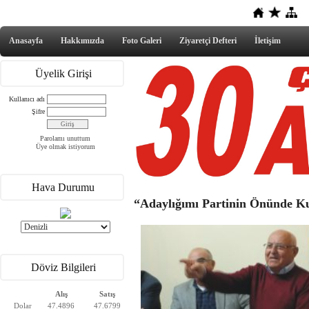
Anasayfa
Hakkımızda
Foto Galeri
Ziyaretçi Defteri
İletişim
Üyelik Girişi
Kullanıcı adı
Şifre
Parolamı unuttum
Üye olmak istiyorum
Hava Durumu
“Adaylığımı Partinin Önünde K
Döviz Bilgileri
Alış
Satış
Dolar
47.4896
47.6799