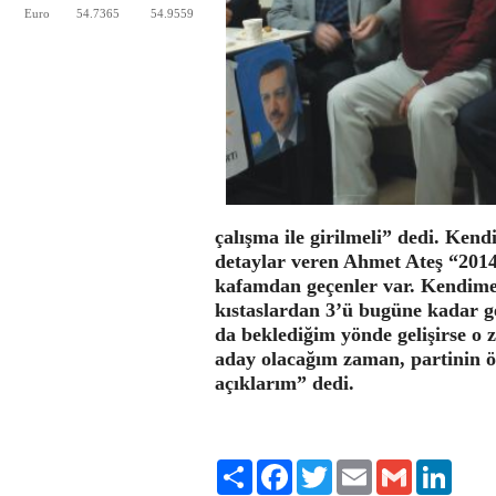
Euro
54.7365
54.9559
çalışma ile girilmeli” dedi. Ken
detaylar veren Ahmet Ateş “2014 y
kafamdan geçenler var. Kendime 
kıstaslardan 3’ü bugüne kadar ge
da beklediğim yönde gelişirse o 
aday olacağım zaman, partinin 
açıklarım” dedi.
Share
Facebook
Twitter
Email
Gmail
LinkedI