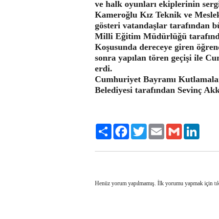
ve halk oyunları ekiplerinin serg
Kameroğlu Kız Teknik ve Meslek 
gösteri vatandaşlar tarafından b
Milli Eğitim Müdürlüğü tarafınd
Koşusunda dereceye giren öğrenc
sonra yapılan tören geçişi ile 
erdi.
Cumhuriyet Bayramı Kutlamalar
Belediyesi tarafından Sevinç Ak
Share
Facebook
Twitter
Email
Gmail
LinkedI
Henüz yorum yapılmamış. İlk yorumu yapmak için
tı