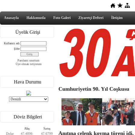
Anasayfa
Hakkımızda
Foto Galeri
Ziyaretçi Defteri
İletişim
Üyelik Girişi
Kullanıcı adı
Şifre
Parolamı unuttum
Üye olmak istiyorum
Hava Durumu
Cumhuriyetin 90. Yıl Coşkusu
Döviz Bilgileri
Alış
Satış
Anıtına çelenk koyma töreni idi
Dolar
47.4896
47.6799