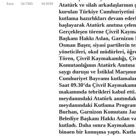
Atatürk ve silah arkadaşlarının ç
Euro
54.7365
54.9559
kurulan Türkiye Cumhuriyetini h
kutlama hazırlıkları devam eder
başlayarak Atatürk anıtına çele
Gerçekleşen törene Çivril Kaym
Başkanı Hakkı Aslan, Garnizon
Osman Başer, siyasi partilerin tem
yöneticileri, okul müdürleri, öğr
Tören, Çivril Kaymakamlığı, Çiv
Komutanlığının Atatürk Anıtına 
saygı duruşu ve İstiklal Marşının
Cumhuriyet Bayramı kutlamaları
Saat 09.30’da Çivril Kaymaka
makamında tebrikleri kabul etti
meydanındaki Atatürk anıtındak
meydanındaki Kutlama Programı
Burhan, Garnizon Komutanı Jan
Belediye Başkanı Hakkı Aslan va
kutladı. Daha sonra Kaymakam
binaen bir konuşma yaptı. Kutla