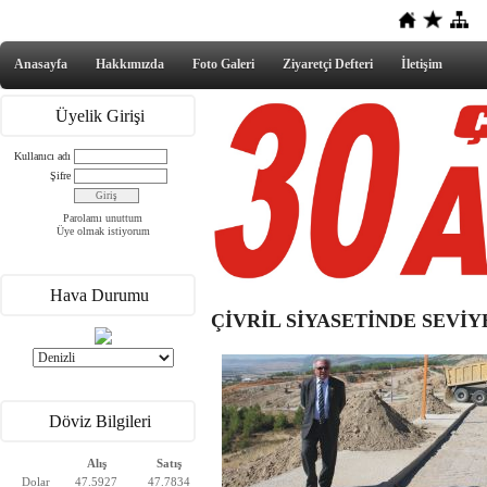
Anasayfa
Hakkımızda
Foto Galeri
Ziyaretçi Defteri
İletişim
Üyelik Girişi
Kullanıcı adı
Şifre
Parolamı unuttum
Üye olmak istiyorum
Hava Durumu
ÇİVRİL SİYASETİNDE SEVİ
Döviz Bilgileri
Alış
Satış
Dolar
47.5927
47.7834