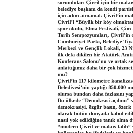
sorumluları Çivril için bir makus
belediye başkanı da kendi partis
için adım atmamak Çivril’in maku
Çivril’i “Büyük bir köy olmaktan
spor okulu, Elma Festivali, Çim
Tarih Sempozyumları, Çivril’in 
Cumhuriyet Parkı, Belediye Tiya
Merkezi ve Gençlik Lokali, 23 Ni
ilk defa dikilen bir Atatürk Anıtı
Konferans Salonu’nu ve ortak se
anlattığımız daha bir çok hizm
mu?
Çivril’in 117 kilometre kanaliza
Belediyesi’nin yaptığı 850.000 m
olursa bundan daha fazlasını yap
Bu ülkede “Demokrasi açılımı” v
demokrasiyi, özgür basın, özerk 
olarak bütün dünyada kabul edilen
nasıl yok edildiğine tanık olma 
“modern Çivril ve makus talih” v
kullananlar bu ifadelerle ve bun