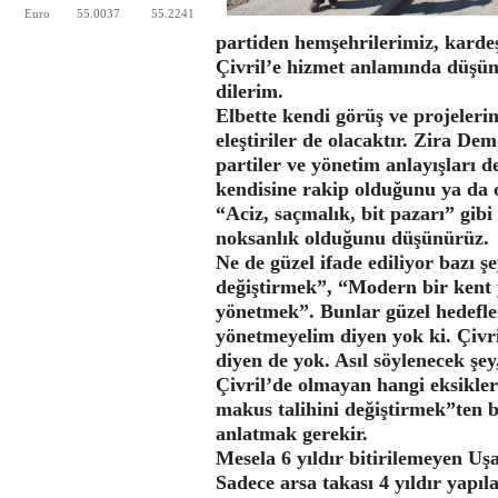
Euro
55.0037
55.2241
partiden hemşehrilerimiz, kardeş
Çivril’e hizmet anlamında düşü
dilerim.
Elbette kendi görüş ve projelerin
eleştiriler de olacaktır. Zira Demo
partiler ve yönetim anlayışları d
kendisine rakip olduğunu ya da 
“Aciz, saçmalık, bit pazarı” gibi
noksanlık olduğunu düşünürüz.
Ne de güzel ifade ediliyor bazı şe
değiştirmek”, “Modern bir kent y
yönetmek”. Bunlar güzel hedefler.
yönetmeyelim diyen yok ki. Çivr
diyen de yok. Asıl söylenecek ş
Çivril’de olmayan hangi eksikler
makus talihini değiştirmek”ten 
anlatmak gerekir.
Mesela 6 yıldır bitirilemeyen U
Sadece arsa takası 4 yıldır yap