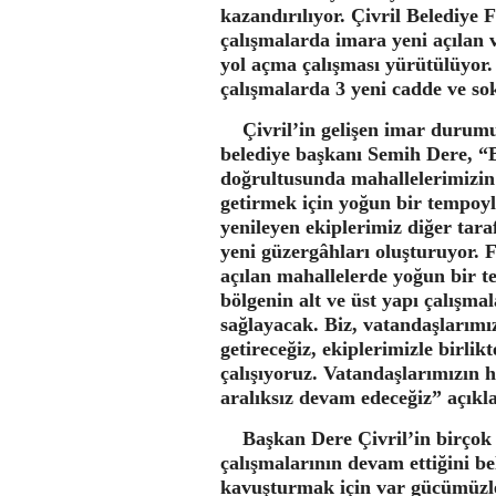
kazandırılıyor. Çivril Belediye 
çalışmalarda imara yeni açılan ve
yol açma çalışması yürütülüyor
çalışmalarda 3 yeni cadde ve sok
Çivril’in gelişen imar durumu
belediye başkanı Semih Dere, “B
doğrultusunda mahallelerimizin 
getirmek için yoğun bir tempoyl
yenileyen ekiplerimiz diğer tara
yeni güzergâhları oluşturuyor. 
açılan mahallelerde yoğun bir te
bölgenin alt ve üst yapı çalışmal
sağlayacak. Biz, vatandaşlarımı
getireceğiz, ekiplerimizle birlik
çalışıyoruz. Vatandaşlarımızın h
aralıksız devam edeceğiz” açık
Başkan Dere Çivril’in birçok n
çalışmalarının devam ettiğini be
kavuşturmak için var gücümüzle 