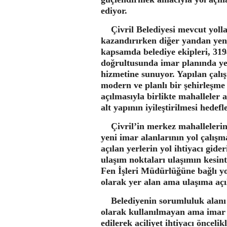
ediyor.
Çivril Belediyesi mevcut yollar
kazandırırken diğer yandan yen
kapsamda belediye ekipleri, 31
doğrultusunda imar planında yer
hizmetine sunuyor. Yapılan çalış
modern ve planlı bir şehirleşme
açılmasıyla birlikte mahalleler a
alt yapının iyileştirilmesi hedefl
Çivril’in merkez mahallelerin
yeni imar alanlarının yol çalışm
açılan yerlerin yol ihtiyacı gide
ulaşım noktaları ulaşımın kesinti
Fen İşleri Müdürlüğüne bağlı yo
olarak yer alan ama ulaşıma açıl
Belediyenin sorumluluk alanı iç
olarak kullanılmayan ama imar pl
edilerek aciliyet ihtiyacı önceli