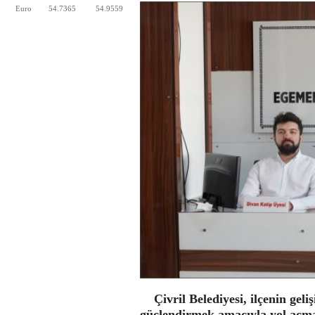
Euro
54.7365
54.9559
Çivril Belediyesi, ilçenin geli
güçlendirmek amacıyla yol açm