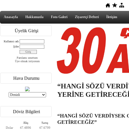
Anasayfa
Hakkımızda
Foto Galeri
Ziyaretçi Defteri
İletişim
Üyelik Girişi
Kullanıcı adı
Şifre
Parolamı unuttum
Üye olmak istiyorum
Hava Durumu
“HANGİ SÖZÜ VERD
YERİNE GETİRECEĞ
Döviz Bilgileri
“HANGİ SÖZÜ VERDİYSEK
GETİRECEĞİZ”
Alış
Satış
Dolar
47.4896
47.6799