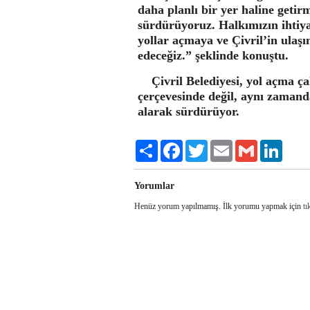
daha planlı bir yer haline getir
sürdürüyoruz. Halkımızın ihtiy
yollar açmaya ve Çivril’in ulaş
edeceğiz.” şeklinde konuştu.
Çivril Belediyesi, yol açma ça
çerçevesinde değil, aynı zamand
alarak sürdürüyor.
Share
Facebook
Twitter
Email
Gmail
LinkedI
Yorumlar
Henüz yorum yapılmamış. İlk yorumu yapmak için
tı