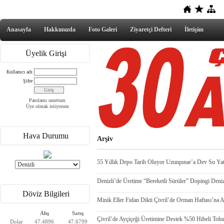
Anasayfa
Hakkımızda
Foto Galeri
Ziyaretçi Defteri
İletişim
Üyelik Girişi
Kullanıcı adı
Şifre
Parolamı unuttum
Üye olmak istiyorum
Hava Durumu
Arşiv
55 Yıllık Depo Tarih Oluyor Uzunpınar’a Dev Su Yat
Denizli’de Üretime “Bereketli Sürüler” Dopingi Deniz
Döviz Bilgileri
Minik Eller Fidan Dikti Çivril’de Orman Haftası’na 
Alış
Satış
Çivril’de Ayçiçeği Üretimine Destek %50 Hibeli Tohu
Dolar
47.4896
47.6799