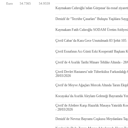
Euro
54.7365
54.9559
Kaymakam Cıdıroğlu’ndan Gürpınar’da esnaf ziyareti
Denizli’de “Tecrübe Çınarları” Buluştu Yaşlılara Say
Kaymakam Fatih Cıdıroğlu SODAM Üretim Atölyesini 
Çivril Cabar’da Kara Gece Unutulmadı 83 Şehit 105. 
Çivril Esnafının Acı Günü Eski Kooperatif Başkanı K
Çivril’de 4 Asırlık Tarihi Minare Tehlike Altında - 28
Çivril Devlet Hastanesi’nde Tüberküloz Farkındalığı
28/03/2026
Çivril’de Meyve Ağaçları Mercek Altında Tarım Ekip
Kocayaka’da Asırlık Aleylam Geleneği Bayramda Yen
Çivril’de Afetlere Karşı Hazırlık Masaya Yatırıldı K
- 28/03/2026
Denizli’de Nevruz Bayramı Coşkusu Meydanlara Taşt