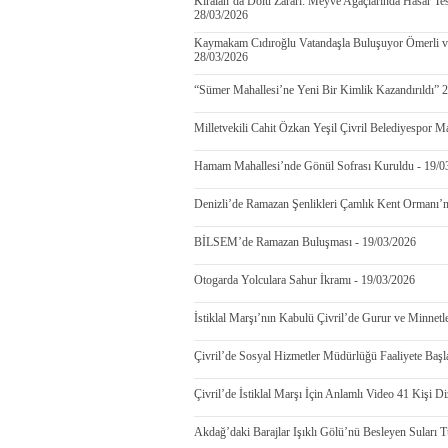
Kıralan’da Dolu Zararı: Meyve Ağaçlarında Hasar Tesp
28/03/2026
Kaymakam Cıdıroğlu Vatandaşla Buluşuyor Ömerli ve Se
28/03/2026
“Sümer Mahallesi’ne Yeni Bir Kimlik Kazandırıldı” 25
Milletvekili Cahit Özkan Yeşil Çivril Belediyespor M
Hamam Mahallesi’nde Gönül Sofrası Kuruldu - 19/0
Denizli’de Ramazan Şenlikleri Çamlık Kent Ormanı’n
BİLSEM’de Ramazan Buluşması - 19/03/2026
Otogarda Yolculara Sahur İkramı - 19/03/2026
İstiklal Marşı’nın Kabulü Çivril’de Gurur ve Minnetl
Çivril’de Sosyal Hizmetler Müdürlüğü Faaliyete Başl
Çivril’de İstiklal Marşı İçin Anlamlı Video 41 Kişi D
Akdağ’daki Barajlar Işıklı Gölü’nü Besleyen Suları 