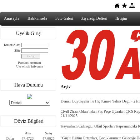
Anasayfa
Hakkımızda
Foto Galeri
Ziyaretçi Defteri
İletişim
Üyelik Girişi
Kullanıcı adı
Şifre
Parolamı unuttum
Üye olmak istiyorum
Hava Durumu
Arşiv
Denizli Büyükşehir İle Hiç Kimse Yalnız Değil - 21/
Çivril Ziraat Odası’ndan Peş Peşe Uyarılar: ÇKS Kay
21/11/2025
Döviz Bilgileri
Kaymakam Cıdıroğlu, Okul Sporları Kapsamındaki Kr
Alış
Satış
“Güçlü Eğitim Ortamları, Çocuklarımızın Geleceğe Da
Dolar
47.4723
47.6625