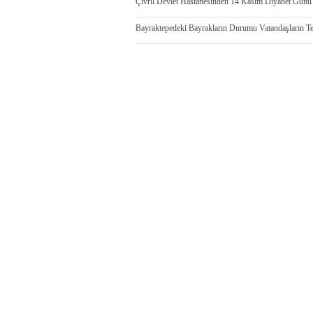
Çivril Devlet Hastanesinden 14 Kasım Diyabet Günü 
Bayraktepedeki Bayrakların Durumu Vatandaşların T