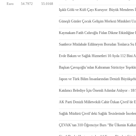
Euro
54.7972
55.0168
Işıklı Gölü ve Küfi Çayı Kuruyor: Büyük Menderes İn
Güneşli Günler Çocuk Gelişim Merkezi Minikleri Uza
Kaymakam Fatih Cıdıroğlu Fidan Dikme Etkinliğine K
Saatlerce Müdahale Edilmeyen Borudan Tonlarca Su B
Evde Bakım ve Sağlık Hizmetleri 10 Ayda 112 Bini A
Başkan Çavuşoğlu’ndan Kahraman Sürücüye Teşekkü
Japon ve Türk Bilim İnsanlarından Denizli Büyükşehi
Katılımcı Belediye İçin Önemli Adımlar Atılıyor - 18
AK Parti Denizli Milletvekili Cahit Özkan Çivril’de E
Sağlık Müdürü Çivril’deki Sağlık Tesislerinde İncel
ÇEVAK’tan 310 Öğrenciye Burs “Bir Ülkenin Kalkı