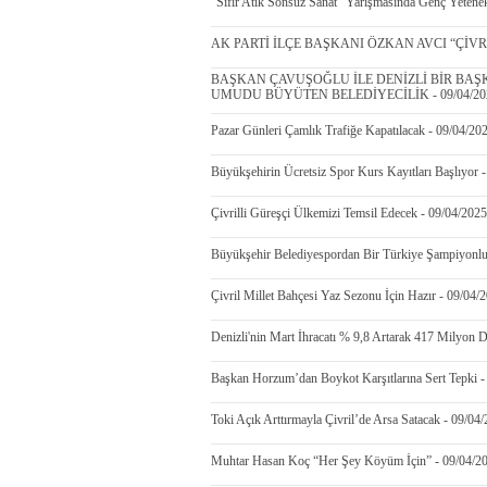
"Sıfır Atık Sonsuz Sanat" Yarışmasında Genç Yetenek
AK PARTİ İLÇE BAŞKANI ÖZKAN AVCI “ÇİVRİ
BAŞKAN ÇAVUŞOĞLU İLE DENİZLİ BİR BAŞK
UMUDU BÜYÜTEN BELEDİYECİLİK - 09/04/20
Pazar Günleri Çamlık Trafiğe Kapatılacak - 09/04/20
Büyükşehirin Ücretsiz Spor Kurs Kayıtları Başlıyor 
Çivrilli Güreşçi Ülkemizi Temsil Edecek - 09/04/2025
Büyükşehir Belediyespordan Bir Türkiye Şampiyonl
Çivril Millet Bahçesi Yaz Sezonu İçin Hazır - 09/04/
Denizli'nin Mart İhracatı % 9,8 Artarak 417 Milyon 
Başkan Horzum’dan Boykot Karşıtlarına Sert Tepki -
Toki Açık Arttırmayla Çivril’de Arsa Satacak - 09/04
Muhtar Hasan Koç “Her Şey Köyüm İçin” - 09/04/2