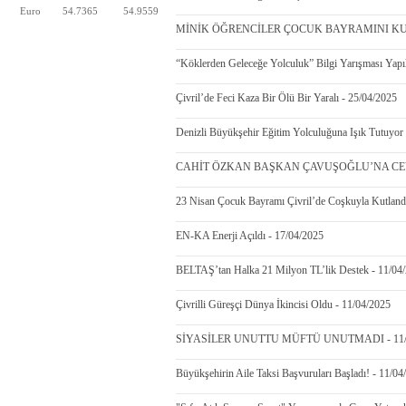
Euro
54.7365
54.9559
MİNİK ÖĞRENCİLER ÇOCUK BAYRAMINI KUTL
“Köklerden Geleceğe Yolculuk” Bilgi Yarışması Yapı
Çivril’de Feci Kaza Bir Ölü Bir Yaralı - 25/04/2025
Denizli Büyükşehir Eğitim Yolculuğuna Işık Tutuyor
CAHİT ÖZKAN BAŞKAN ÇAVUŞOĞLU’NA CEVAP
23 Nisan Çocuk Bayramı Çivril’de Coşkuyla Kutland
EN-KA Enerji Açıldı - 17/04/2025
BELTAŞ’tan Halka 21 Milyon TL’lik Destek - 11/04
Çivrilli Güreşçi Dünya İkincisi Oldu - 11/04/2025
SİYASİLER UNUTTU MÜFTÜ UNUTMADI - 11/0
Büyükşehirin Aile Taksi Başvuruları Başladı! - 11/04