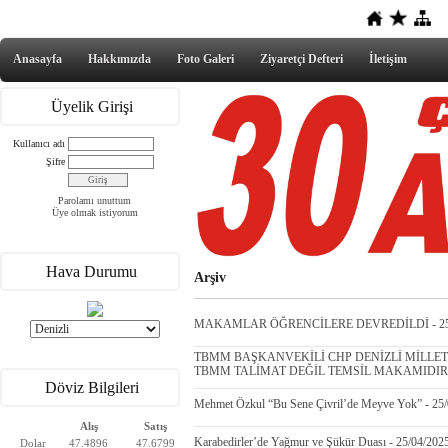
Anasayfa
Hakkımızda
Foto Galeri
Ziyaretçi Defteri
İletişim
Üyelik Girişi
Kullanıcı adı
Şifre
Parolamı unuttum
Üye olmak istiyorum
Hava Durumu
Arşiv
MAKAMLAR ÖĞRENCİLERE DEVREDİLDİ - 25/
TBMM BAŞKANVEKİLİ CHP DENİZLİ MİLLETV
TBMM TALİMAT DEĞİL TEMSİL MAKAMIDIR - 
Döviz Bilgileri
Mehmet Özkul “Bu Sene Çivril’de Meyve Yok” - 25
Alış
Satış
Karabedirler’de Yağmur ve Şükür Duası - 25/04/202
Dolar
47.4896
47.6799