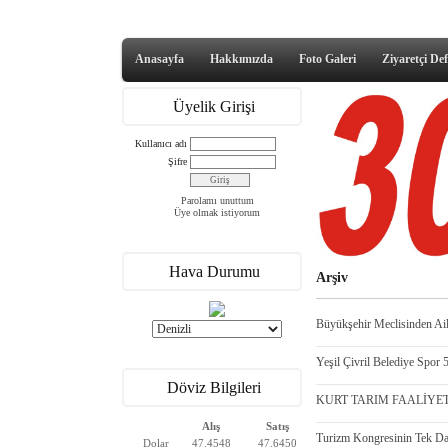
Anasayfa
Hakkımızda
Foto Galeri
Ziyaretçi Def
Üyelik Girişi
Kullanıcı adı
Şifre
Parolamı unuttum
Üye olmak istiyorum
Hava Durumu
Arşiv
Büyükşehir Meclisinden Ail
Yeşil Çivril Belediye Spor 
Döviz Bilgileri
KURT TARIM FAALİYETE
Alış
Satış
Turizm Kongresinin Tek Dav
Dolar
47.4548
47.6450