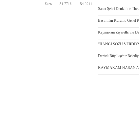
Euro
54.7716
54.9911
Sanat Şehri Denizli’de The 
Basın İlan Kurumu Genel K
Kaymakam Ziyaretlerine De
“HANGİ SÖZÜ VERDİYS
Denizli Büyükşehir Beledi
KAYMAKAM HASAN AKBU