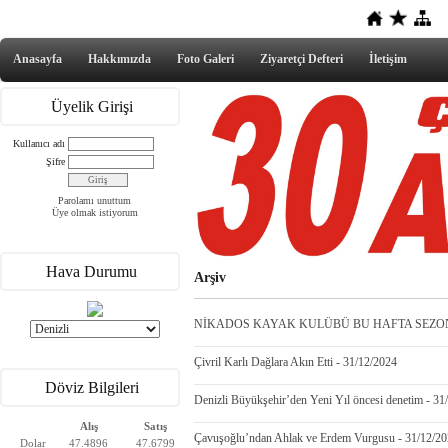
Anasayfa
Hakkımızda
Foto Galeri
Ziyaretçi Defteri
İletişim
Üyelik Girişi
Kullanıcı adı
Şifre
Parolamı unuttum
Üye olmak istiyorum
Hava Durumu
Arşiv
NİKADOS KAYAK KULÜBÜ BU HAFTA SEZONU 
Çivril Karlı Dağlara Akın Etti - 31/12/2024
Döviz Bilgileri
Denizli Büyükşehir’den Yeni Yıl öncesi denetim - 31
Alış
Satış
Çavuşoğlu’ndan Ahlak ve Erdem Vurgusu - 31/12/2
Dolar
47.4896
47.6799