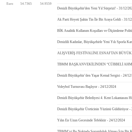
Euro
54.7365
54.9559
Denizli Büyükşehir'den Yeni Yıl Sürprizi! - 31/12/20
Ak Parti Heyeti Şahin Tin İle Bir Araya Geldi - 31/1
BİK Analitik Kullanım Koşulları ve Ölçümleme Politi
Denizlili Kadınlar, Büyükşehirle Yeni Yılı Sporla Kar
ALIŞVERİŞ FESTİVALİNE ESNAFTAN BÜYÜK TE
TBMM BAŞKANVEKİLİNDEN “CÜBBELİ AHMET
Denizli Büyükşehir’den Yaşar Kemal Sergisi - 24/12
Voleybol Turnuvası Başlıyor - 24/12/2024
Denizli Büyükşehir Belediyesi 4. Kent Lokantasını 
Denizli Büyükşehir Üreticinin Yüzünü Güldürüyor -
Yılın En Uzun Gecesinde Tefekkür - 24/12/2024
TBMM’yi Bu Noktada Sorumluluk Alması İçin Bir K