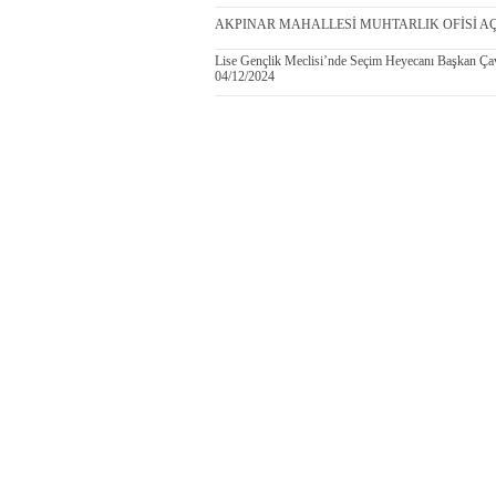
AKPINAR MAHALLESİ MUHTARLIK OFİSİ AÇILD
Lise Gençlik Meclisi’nde Seçim Heyecanı Başkan Çavu
04/12/2024