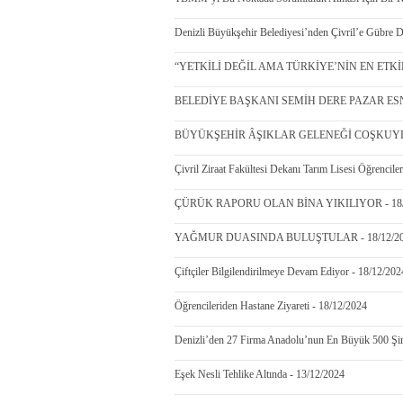
Denizli Büyükşehir Belediyesi’nden Çivril’e Gübre D
“YETKİLİ DEĞİL AMA TÜRKİYE’NİN EN ETKİLİ
BELEDİYE BAŞKANI SEMİH DERE PAZAR ESNAF
BÜYÜKŞEHİR ÂŞIKLAR GELENEĞİ COŞKUYLA 
Çivril Ziraat Fakültesi Dekanı Tarım Lisesi Öğrenciler
ÇÜRÜK RAPORU OLAN BİNA YIKILIYOR - 18/
YAĞMUR DUASINDA BULUŞTULAR - 18/12/2
Çiftçiler Bilgilendirilmeye Devam Ediyor - 18/12/202
Öğrencileriden Hastane Ziyareti - 18/12/2024
Denizli’den 27 Firma Anadolu’nun En Büyük 500 Şirk
Eşek Nesli Tehlike Altında - 13/12/2024