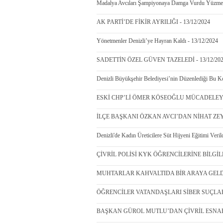
Madalya Avcıları Şampiyonaya Damga Vurdu Yüzme T
AK PARTİ’DE FİKİR AYRILIĞI - 13/12/2024
Yönetmenler Denizli’ye Hayran Kaldı - 13/12/2024
SADETTİN ÖZEL GÜVEN TAZELEDİ - 13/12/20
Denizli Büyükşehir Belediyesi’nin Düzenlediği Bu 
ESKİ CHP’Lİ ÖMER KÖSEOĞLU MÜCADELEYİ 
İLÇE BAŞKANI ÖZKAN AVCI’DAN NİHAT ZEYB
Denizli'de Kadın Üreticilere Süt Hijyeni Eğitimi Veril
ÇİVRİL POLİSİ KYK ÖĞRENCİLERİNE BİLGİLE
MUHTARLAR KAHVALTIDA BİR ARAYA GELDİ -
ÖĞRENCİLER VATANDAŞLARI SİBER SUÇLARA 
BAŞKAN GÜROL MUTLU’DAN ÇİVRİL ESNAFIN