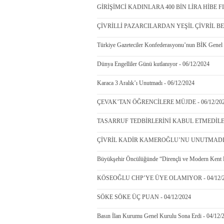
GİRİŞİMCİ KADINLARA 400 BİN LİRA HİBE FIR
ÇİVRİLLİ PAZARCILARDAN YEŞİL ÇİVRİL BEL
Türkiye Gazeteciler Konfederasyonu’nun BİK Genel
Dünya Engelliler Günü kutlanıyor - 06/12/2024
Karaca 3 Aralık’ı Unutmadı - 06/12/2024
ÇEVAK’TAN ÖĞRENCİLERE MÜJDE - 06/12/20
TASARRUF TEDBİRLERİNİ KABUL ETMEDİLER 
ÇİVRİL KADİR KAMEROĞLU’NU UNUTMADI - 
Büyükşehir Öncülüğünde “Dirençli ve Modern Kent De
KÖSEOĞLU CHP’YE ÜYE OLAMIYOR - 04/12/2
SÖKE SÖKE ÜÇ PUAN - 04/12/2024
Basın İlan Kurumu Genel Kurulu Sona Erdi - 04/12/