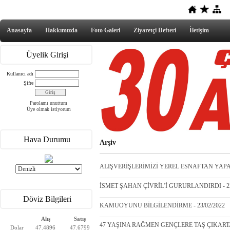
Anasayfa
Hakkımızda
Foto Galeri
Ziyaretçi Defteri
İletişim
Üyelik Girişi
Kullanıcı adı
Şifre
Parolamı unuttum
Üye olmak istiyorum
Hava Durumu
Arşiv
ALIŞVERİŞLERİMİZİ YEREL ESNAFTAN YAPALI
İSMET ŞAHAN ÇİVRİL’İ GURURLANDIRDI - 23
Döviz Bilgileri
KAMUOYUNU BİLGİLENDİRME - 23/02/2022
Alış
Satış
47 YAŞINA RAĞMEN GENÇLERE TAŞ ÇIKARTAN
Dolar
47.4896
47.6799