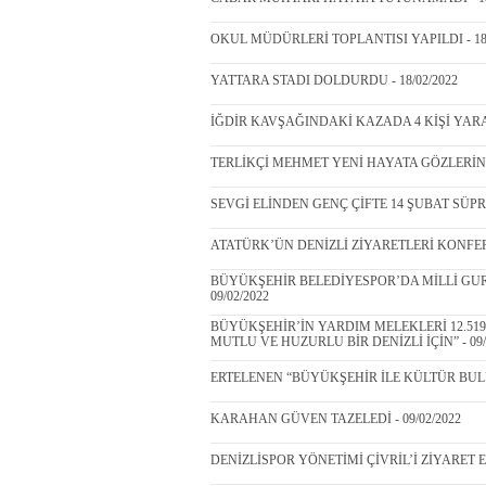
OKUL MÜDÜRLERİ TOPLANTISI YAPILDI - 18/
YATTARA STADI DOLDURDU - 18/02/2022
İĞDİR KAVŞAĞINDAKİ KAZADA 4 KİŞİ YARAL
TERLİKÇİ MEHMET YENİ HAYATA GÖZLERİNİ K
SEVGİ ELİNDEN GENÇ ÇİFTE 14 ŞUBAT SÜPRİZİ
ATATÜRK’ÜN DENİZLİ ZİYARETLERİ KONFERAN
BÜYÜKŞEHİR BELEDİYESPOR’DA MİLLİ GUR
09/02/2022
BÜYÜKŞEHİR’İN YARDIM MELEKLERİ 12.51
MUTLU VE HUZURLU BİR DENİZLİ İÇİN” - 09/
ERTELENEN “BÜYÜKŞEHİR İLE KÜLTÜR BULU
KARAHAN GÜVEN TAZELEDİ - 09/02/2022
DENİZLİSPOR YÖNETİMİ ÇİVRİL’İ ZİYARET ETT