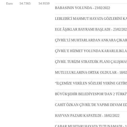
Euro
54.7365
54.9559
BABASININ YOLUNDA - 23/02/2022
LEBLEBİCİ MAHMUT HAYATA GÖZLERİNİ KAPA
EGE ÂŞIKLAR BAYRAMI BAŞLADI - 23/02/202
ÇİVRİL’Lİ MUHTARLARDAN ANKARA ÇIKARMA
ÇİVRİL’E HİZMET YOLUNDA KARARLILIKLA İ
ÇİVRİL TURİZM STRATEJİK PLANI ÇALIŞMASI 
MUTLULUKLARINA ORTAK OLDULAR - 18/02/
“İLÇEMİZE VERİLEN SÖZLERİ YERİNE GETİR
BÜYÜKŞEHİR BELEDİYESPOR’DAN 2 TÜRKİY
CAHİT ÖZKAN ÇİVRİL’DE YAPIMI DEVAM EDE
HAYVAN PAZARI KAPATILDI - 18/02/2022
CABAR MUHTARI HAYATA TUTUNAMADI - 18/