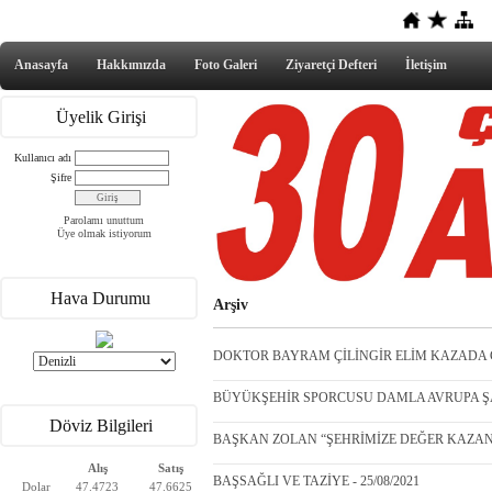
Anasayfa
Hakkımızda
Foto Galeri
Ziyaretçi Defteri
İletişim
Üyelik Girişi
Kullanıcı adı
Şifre
Parolamı unuttum
Üye olmak istiyorum
Hava Durumu
Arşiv
DOKTOR BAYRAM ÇİLİNGİR ELİM KAZADA CA
BÜYÜKŞEHİR SPORCUSU DAMLA AVRUPA ŞAM
Döviz Bilgileri
BAŞKAN ZOLAN “ŞEHRİMİZE DEĞER KAZAND
Alış
Satış
BAŞSAĞLI VE TAZİYE - 25/08/2021
Dolar
47.4723
47.6625