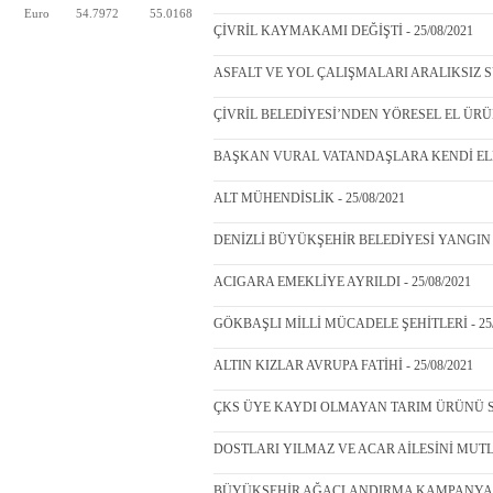
Euro
54.7972
55.0168
ÇİVRİL KAYMAKAMI DEĞİŞTİ - 25/08/2021
ASFALT VE YOL ÇALIŞMALARI ARALIKSIZ SÜ
ÇİVRİL BELEDİYESİ’NDEN YÖRESEL EL ÜRÜ
BAŞKAN VURAL VATANDAŞLARA KENDİ ELLER
ALT MÜHENDİSLİK - 25/08/2021
DENİZLİ BÜYÜKŞEHİR BELEDİYESİ YANGIN 
ACIGARA EMEKLİYE AYRILDI - 25/08/2021
GÖKBAŞLI MİLLİ MÜCADELE ŞEHİTLERİ - 25/
ALTIN KIZLAR AVRUPA FATİHİ - 25/08/2021
ÇKS ÜYE KAYDI OLMAYAN TARIM ÜRÜNÜ SAT
DOSTLARI YILMAZ VE ACAR AİLESİNİ MUTL
BÜYÜKŞEHİR AĞAÇLANDIRMA KAMPANYALAR