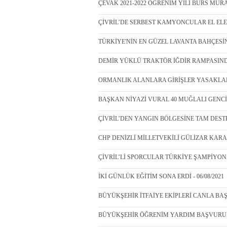
ÇEVAK 2021-2022 ÖĞRENİM YILI BURS MÜRA
ÇİVRİL’DE SERBEST KAMYONCULAR EL ELE VE
TÜRKİYE'NİN EN GÜZEL LAVANTA BAHÇESİND
DEMİR YÜKLÜ TRAKTÖR İĞDİR RAMPASINDA 
ORMANLIK ALANLARA GİRİŞLER YASAKLANDI
BAŞKAN NİYAZİ VURAL 40 MUĞLALI GENCİ A
ÇİVRİL’DEN YANGIN BÖLGESİNE TAM DESTEK 
CHP DENİZLİ MİLLETVEKİLİ GÜLİZAR KARACA 
ÇİVRİL’Lİ SPORCULAR TÜRKİYE ŞAMPİYONASI
İKİ GÜNLÜK EĞİTİM SONA ERDİ - 06/08/2021
BÜYÜKŞEHİR İTFAİYE EKİPLERİ CANLA BAŞL
BÜYÜKŞEHİR ÖĞRENİM YARDIM BAŞVURULAR