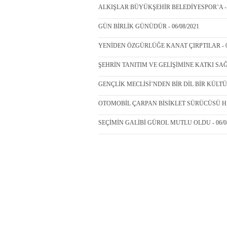
ALKIŞLAR BÜYÜKŞEHİR BELEDİYESPOR’A - 0
GÜN BİRLİK GÜNÜDÜR - 06/08/2021
YENİDEN ÖZGÜRLÜĞE KANAT ÇIRPTILAR - 06
ŞEHRİN TANITIM VE GELİŞİMİNE KATKI SAĞ
GENÇLİK MECLİSİ’NDEN BİR DİL BİR KÜLTÜR 
OTOMOBİL ÇARPAN BİSİKLET SÜRÜCÜSÜ HAYA
SEÇİMİN GALİBİ GÜROL MUTLU OLDU - 06/08