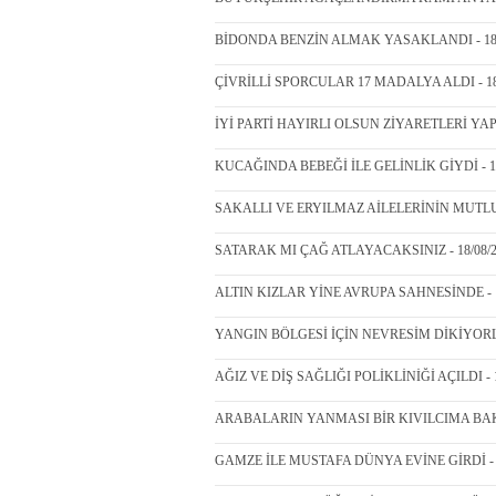
BİDONDA BENZİN ALMAK YASAKLANDI - 18/
ÇİVRİLLİ SPORCULAR 17 MADALYA ALDI - 18
İYİ PARTİ HAYIRLI OLSUN ZİYARETLERİ YAPTI
KUCAĞINDA BEBEĞİ İLE GELİNLİK GİYDİ - 18
SAKALLI VE ERYILMAZ AİLELERİNİN MUTLU 
SATARAK MI ÇAĞ ATLAYACAKSINIZ - 18/08/2
ALTIN KIZLAR YİNE AVRUPA SAHNESİNDE - 1
YANGIN BÖLGESİ İÇİN NEVRESİM DİKİYORLAR
AĞIZ VE DİŞ SAĞLIĞI POLİKLİNİĞİ AÇILDI - 1
ARABALARIN YANMASI BİR KIVILCIMA BAKAR
GAMZE İLE MUSTAFA DÜNYA EVİNE GİRDİ - 1