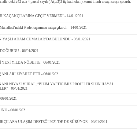
le’deki 242 ada 4 parsel sayılı ( A(5/3)3 üç katlı olan ) konut imarlı arsayı satışa çıkardı. -
H KAÇAKÇILARINA GEÇİT VERMEDİ - 14/01/2021
hallesi’ndeki 9 adet taşınmazı satışa çıkardı. - 14/01/2021
YAŞLI ADAM CUMALAR’DA BULUNDU - 06/01/2021
DOĞURDU - 06/01/2021
YENİ YILDA NÖBETTE - 06/01/2021
ANLARI ZİYARET ETTİ - 06/01/2021
KANI NİYAZİ VURAL; “BİZİM YAPTIĞIMIZ PROJELER SİZİN HAYAL
R” - 06/01/2021
06/01/2021
NÜ - 06/01/2021
KÇILARA ULAŞIM DESTEĞİ 2021’DE DE SÜRÜYOR - 06/01/2021