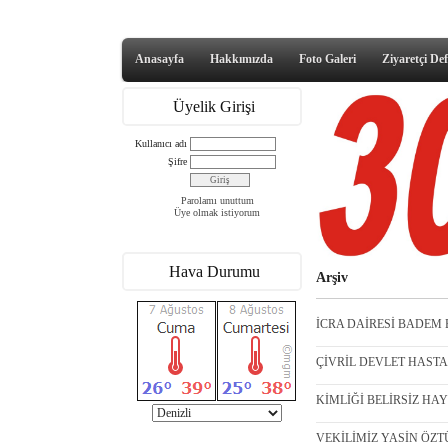
Anasayfa
Hakkımızda
Foto Galeri
Ziyaretçi Def
Üyelik Girişi
Kullanıcı adı
Şifre
Parolamı unuttum
Üye olmak istiyorum
Hava Durumu
Arşiv
İCRA DAİRESİ BADEM B
ÇİVRİL DEVLET HASTANE
KİMLİĞİ BELİRSİZ HAY
VEKİLİMİZ YASİN ÖZT