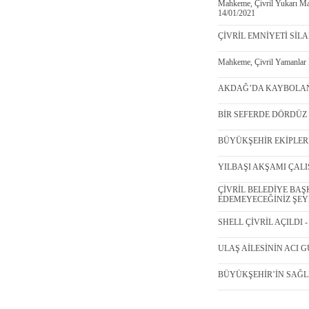
Mahkeme, Çivril Yukarı Mahal
14/01/2021
ÇİVRİL EMNİYETİ SİLA
Mahkeme, Çivril Yamanlar Ma
AKDAĞ’DA KAYBOLAN 
BİR SEFERDE DÖRDÜZ 
BÜYÜKŞEHİR EKİPLERİ 
YILBAŞI AKŞAMI ÇALIŞ
ÇİVRİL BELEDİYE BAŞ
EDEMEYECEĞİNİZ ŞEYLE
SHELL ÇİVRİL AÇILDI - 
ULAŞ AİLESİNİN ACI GÜ
BÜYÜKŞEHİR’İN SAĞLI