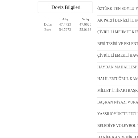
Döviz Bilgileri
ÖZTÜRK’TEN SOYLU’YA 
Alış
Satış
AK PARTİ DENİZLİ İL 
Dolar
47.4723
47.6625
Euro
54.7972
55.0168
ÇİVRİL’Lİ MEHMET KE
BESİ TESİSİ VE EKLENT
ÇİVRİL’Lİ EMEKLİ HAV
HAYDAN MAHALLESİ’NDE
HALİL ERTUĞRUL KAMP
MİLLET İTTİFAKI BAŞKA
BAŞKAN NİYAZİ VURAL 
YASSIHÖYÜK’TE FECİ K
BELEDİYE VOLEYBOL TA
HANİFE KANDEMİR HAY