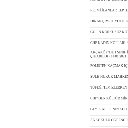
RESMİ İLANLAR CEPTE -
DİNAR ÇİVRİL YOLU TA
GÜLİN KORKUSUZ KÜTÜ
CHP KADIN KOLLARI’N
AKÇAKÖY’DE 1 SINIF 
ÇIKARILDI - 14/01/2021
POLİSTEN KAÇMAK İÇİ
SULH HUKUK MAHKEMES
TÜFEĞİ TEMİZLERKEN K
CHP’DEN KÜLTÜR MİRASI
GEYİK AİLESİNİN ACI G
ANAOKULU ÖĞRENCİLER