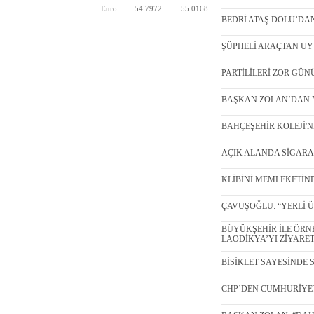
Euro
54.7972
55.0168
BEDRİ ATAŞ DOLU’DAN 
ŞÜPHELİ ARAÇTAN UYUŞ
PARTİLİLERİ ZOR GÜNÜ
BAŞKAN ZOLAN’DAN ME
BAHÇEŞEHİR KOLEJİ'NDE
AÇIK ALANDA SİGARA 
KLİBİNİ MEMLEKETİNDE 
ÇAVUŞOĞLU: “YERLİ Ü
BÜYÜKŞEHİR İLE ÖRNE
LAODİKYA’YI ZİYARET E
BİSİKLET SAYESİNDE SA
CHP’DEN CUMHURİYET 