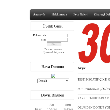
Anasayfa
Hakkımızda
Foto Galeri
Ziyaretçi Def
Üyelik Girişi
Kullanıcı adı
Şifre
Parolamı unuttum
Üye olmak istiyorum
Hava Durumu
Arşiv
TESTİ NEGATİF ÇIKTI 
SORUNUMUZU ÇÖZÜN - 
Döviz Bilgileri
YAZICI: “MUHTARLAR D
Alış
Satış
ÖLÜMDEN DÖNEN YOLCU
Dolar
47.4723
47.6625