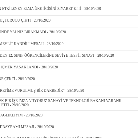
ETKİLENEN ELMA ÜRETİCİSİNİ ZİYARET ETTİ - 28/10/2020
TURUCU ÇIKTI - 28/10/2020
NDE YALNIZ BIRAKMADI - 28/10/2020
VLİT KANDİLİ MESAJI - 28/10/2020
N 12. SINIF ÖĞRENCİLERİNE SEVİYE TESPİT SINAVI - 28/10/2020
İÇMEK YASAKLANDI - 28/10/2020
ÇEKTİ - 28/10/2020
RETİME VURULMUŞ BİR DARBEDİR” - 28/10/2020
K BİR İŞE İMZA ATIYORUZ SANAYİ VE TEKNOLOJİ BAKANI VARANK,
TTİ - 28/10/2020
ĞLIKLIYIM - 28/10/2020
BAYRAMI MESAJI - 28/10/2020