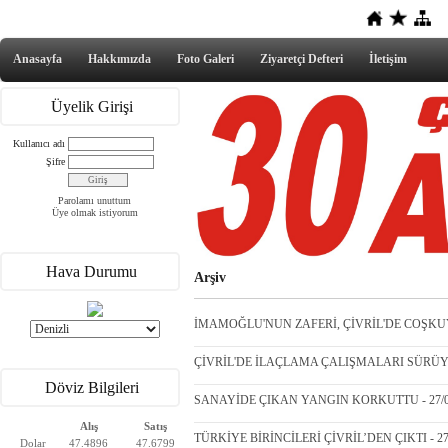
Anasayfa
Hakkımızda
Foto Galeri
Ziyaretçi Defteri
İletişim
Üyelik Girişi
Kullanıcı adı
Şifre
Parolamı unuttum
Üye olmak istiyorum
Hava Durumu
Arşiv
İMAMOĞLU'NUN ZAFERİ, ÇİVRİL'DE COŞKUYL
ÇİVRİL'DE İLAÇLAMA ÇALIŞMALARI SÜRÜYOR
Döviz Bilgileri
SANAYİDE ÇIKAN YANGIN KORKUTTU - 27/0
Alış
Satış
TÜRKİYE BİRİNCİLERİ ÇİVRİL’DEN ÇIKTI - 27
Dolar
47.4896
47.6799