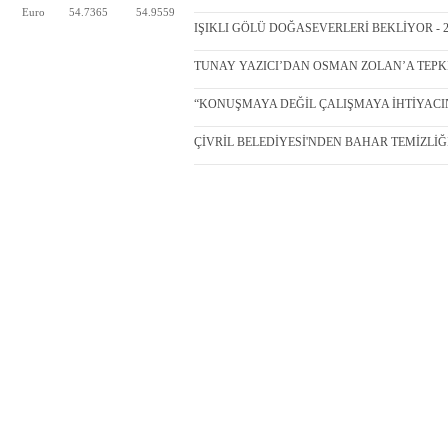
Euro
54.7365
54.9559
IŞIKLI GÖLÜ DOĞASEVERLERİ BEKLİYOR - 27
TUNAY YAZICI’DAN OSMAN ZOLAN’A TEPKİ -
“KONUŞMAYA DEĞİL ÇALIŞMAYA İHTİYACINIZ
ÇİVRİL BELEDİYESİ'NDEN BAHAR TEMİZLİĞİ -