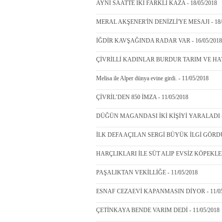
AYNI SAATTE İKİ FARKLI KAZA - 18/05/2018
MERAL AKŞENER'İN DENİZLİ'YE MESAJI - 18/
İĞDİR KAVŞAĞINDA RADAR VAR - 16/05/2018
ÇİVRİLLİ KADINLAR BURDUR TARIM VE HAY
Melisa ile Alper dünya evine girdi. - 11/05/2018
ÇİVRİL’DEN 850 İMZA - 11/05/2018
DÜĞÜN MAGANDASI İKİ KİŞİYİ YARALADI - 
İLK DEFA AÇILAN SERGİ BÜYÜK İLGİ GÖRDÜ 
HARÇLIKLARI İLE SÜT ALIP EVSİZ KÖPEKLER
PAŞALIKTAN VEKİLLİĞE - 11/05/2018
ESNAF CEZAEVİ KAPANMASIN DİYOR - 11/05
ÇETİNKAYA BENDE VARIM DEDİ - 11/05/2018