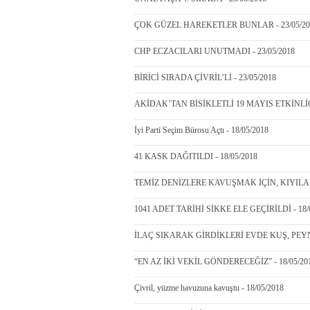
ÇOK GÜZEL HAREKETLER BUNLAR - 23/05/20
CHP ECZACILARI UNUTMADI - 23/05/2018
BİRİCİ SIRADA ÇİVRİL’Lİ - 23/05/2018
AKİDAK’TAN BİSİKLETLİ 19 MAYIS ETKİNLİĞİ 
İyi Parti Seçim Bürosu Açtı - 18/05/2018
41 KASK DAĞITILDI - 18/05/2018
TEMİZ DENİZLERE KAVUŞMAK İÇİN, KIYILARA
1041 ADET TARİHİ SİKKE ELE GEÇİRİLDİ - 18/
İLAÇ SIKARAK GİRDİKLERİ EVDE KUŞ, PEYN
“EN AZ İKİ VEKİL GÖNDERECEĞİZ” - 18/05/20
Çivril, yüzme havuzuna kavuştu - 18/05/2018