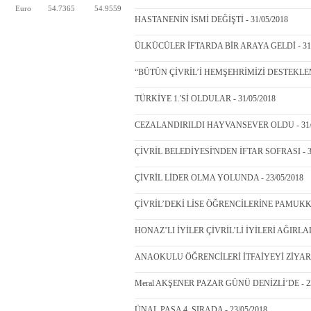
Euro
54.7365
54.9559
HASTANENİN İSMİ DEĞİŞTİ - 31/05/2018
ÜLKÜCÜLER İFTARDA BİR ARAYA GELDİ - 31/
“BÜTÜN ÇİVRİL’İ HEMŞEHRİMİZİ DESTEKLEM
TÜRKİYE 1.'Sİ OLDULAR - 31/05/2018
CEZALANDIRILDI HAYVANSEVER OLDU - 31/0
ÇİVRİL BELEDİYESİ'NDEN İFTAR SOFRASI - 31
ÇİVRİL LİDER OLMA YOLUNDA - 23/05/2018
ÇİVRİL’DEKİ LİSE ÖĞRENCİLERİNE PAMUKKAL
HONAZ’LI İYİLER ÇİVRİL’Lİ İYİLERİ AĞIRLADI
ANAOKULU ÖĞRENCİLERİ İTFAİYEYİ ZİYARET 
Meral AKŞENER PAZAR GÜNÜ DENİZLİ’DE - 23
ÜNAL PAŞA 4. SIRADA - 23/05/2018