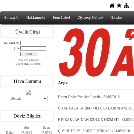
Anasayfa
Hakkımızda
Foto Galeri
Ziyaretçi Defteri
İletişim
Üyelik Girişi
Kullanıcı adı
Şifre
Parolamı unuttum
Üye olmak istiyorum
Hava Durumu
Arşiv
Hasan Önder Yeniden Listede - 31/05/2018
ÜNAL PAŞA TARIM POLİTİKALARINI ANLATTI 
Döviz Bilgileri
KIVRAKLAR’DAN İZOLUX HİZMETİ - 31/05/20
Alış
Satış
ÇİVRİL’DE İYİ PARTİ FIRTINASI - 31/05/2018
Dolar
47.4896
47.6799