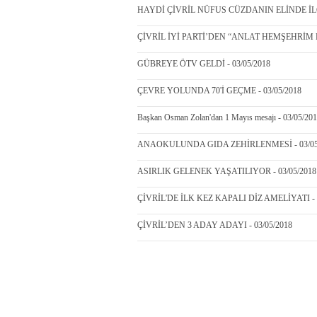
HAYDİ ÇİVRİL NÜFUS CÜZDANIN ELİNDE İLÇ
ÇİVRİL İYİ PARTİ’DEN “ANLAT HEMŞEHRİM D
GÜBREYE ÖTV GELDİ - 03/05/2018
ÇEVRE YOLUNDA 70'İ GEÇME - 03/05/2018
Başkan Osman Zolan'dan 1 Mayıs mesajı - 03/05/20
ANAOKULUNDA GIDA ZEHİRLENMESİ - 03/05
ASIRLIK GELENEK YAŞATILIYOR - 03/05/2018
ÇİVRİL'DE İLK KEZ KAPALI DİZ AMELİYATI - 0
ÇİVRİL’DEN 3 ADAY ADAYI - 03/05/2018