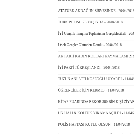
ATATÜRK AKDAĞ’IN ZİRVESİNDE - 20/04/201
TÜRK POLİSİ 173 YAŞINDA - 20/04/2018
İYİ Gençlik Tanışma Toplantısını Gerçekleştirdi - 20
Liseli Gençler Ölümden Döndü - 20/04/2018
AK PARTİ KADIN KOLLARI KAYMAKAMI ZİYAR
İYİ PARTİ TÜRKEŞ'İ ANDI - 20/04/2018
TÜZÜN ANLATTI KÖSEOĞLU UYARDI - 11/04/
ÖĞRENCİLER İÇİN KERMES - 11/04/2018
KİTAP FUARINDA REKOR 300 BİN KİŞİ ZİYARET
ÜN HALI & KOLTUK YIKAMA AÇILDI - 11/04/
POLİS HAFTASI KUTLU OLSUN - 11/04/2018