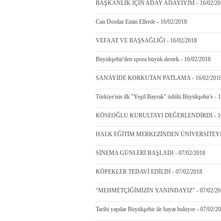
BAŞKANLIK İÇİN ADAY ADAYIYIM - 16/02/20
Can Dostlar Emin Ellerde - 16/02/2018
VEFAAT VE BAŞSAĞLIĞI - 16/02/2018
Büyükşehir'den spora büyük destek - 16/02/2018
SANAYİDE KORKUTAN PATLAMA - 16/02/201
Türkiye'nin ilk "Yeşil Bayrak" ödülü Büyükşehir'e - 
KÖSEOĞLU KURULTAYI DEĞERLENDİRDİ - 16
HALK EĞİTİM MERKEZİNDEN ÜNİVERSİTEYE 
SİNEMA GÜNLERİ BAŞLADI - 07/02/2018
KÖPEKLER TEDAVİ EDİLDİ - 07/02/2018
“MEHMETÇİĞİMİZİN YANINDAYIZ” - 07/02/20
Tarihi yapılar Büyükşehir ile hayat buluyor - 07/02/2