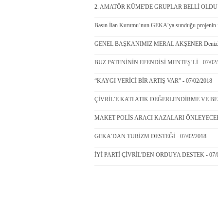
2. AMATÖR KÜME'DE GRUPLAR BELLİ OLDU - 
Basın İlan Kurumu’nun GEKA’ya sunduğu projenin imz
GENEL BAŞKANIMIZ MERAL AKŞENER Denizli’ye
BUZ PATENİNİN EFENDİSİ MENTEŞ’Lİ - 07/02/
“KAYGI VERİCİ BİR ARTIŞ VAR” - 07/02/2018
ÇİVRİL’E KATI ATIK DEĞERLENDİRME VE BER
MAKET POLİS ARACI KAZALARI ÖNLEYECEK -
GEKA’DAN TURİZM DESTEĞİ - 07/02/2018
İYİ PARTİ ÇİVRİL'DEN ORDUYA DESTEK - 07/0