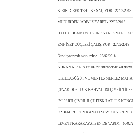
KIRIK DİREK TEHLİKE SAÇIYOR - 22/02/2018
MÜDÜRDEN İADE-İ ZİYARET - 22/02/2018
HALUK DOMBAYCI GÜRPINAR ESNAF ODASI 
EMNİYET GÜÇLERİ ÇALIŞIYOR - 22/02/2018
Örnek yatırımda tarihi rekor - 22/02/2018
ADNAN KESKİN Bu onurlu mücadelede korkmaya, tes
KIZILCASÖĞÜT VE MENTEŞ MERKEZ MAHALLE
ÇEVAK DOSTLUK KAHVALTISI ÇİVRİL’LİLERİ
İYİ PARTİ ÇİVRİL İLÇE TEŞKİLATI İLK KONGRE
ÖZDEMİRCİ’NİN KANALİZASYON SORUNLARI 
LEVENT KARAKAYA: BEN DE VARIM - 16/02/2