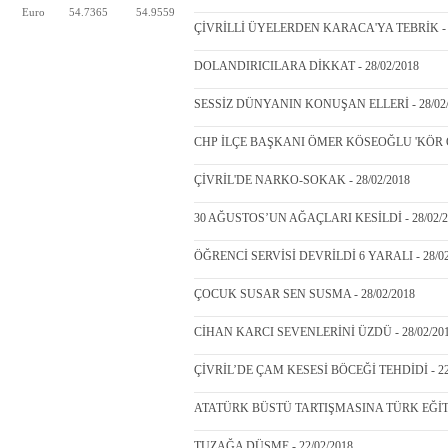
Euro
54.7365
54.9559
ÇİVRİLLİ ÜYELERDEN KARACA'YA TEBRİK - 2
DOLANDIRICILARA DİKKAT - 28/02/2018
SESSİZ DÜNYANIN KONUŞAN ELLERİ - 28/02/
CHP İLÇE BAŞKANI ÖMER KÖSEOĞLU 'KÖR OS
ÇİVRİL'DE NARKO-SOKAK - 28/02/2018
30 AĞUSTOS’UN AĞAÇLARI KESİLDİ - 28/02/2
ÖĞRENCİ SERVİSİ DEVRİLDİ 6 YARALI - 28/02
ÇOCUK SUSAR SEN SUSMA - 28/02/2018
CİHAN KARCI SEVENLERİNİ ÜZDÜ - 28/02/20
ÇİVRİL’DE ÇAM KESESİ BÖCEĞİ TEHDİDİ - 22
ATATÜRK BÜSTÜ TARTIŞMASINA TÜRK EĞİTİ
TUZAĞA DÜŞME - 22/02/2018