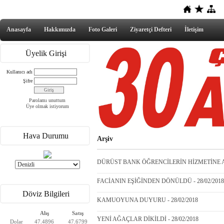
Anasayfa
Hakkımızda
Foto Galeri
Ziyaretçi Defteri
İletişim
Üyelik Girişi
Kullanıcı adı
Şifre
Parolamı unuttum
Üye olmak istiyorum
Hava Durumu
Arşiv
DÜRÜST BANK ÖĞRENCİLERİN HİZMETİNE AÇI
FACİANIN EŞİĞİNDEN DÖNÜLDÜ - 28/02/2018
Döviz Bilgileri
KAMUOYUNA DUYURU - 28/02/2018
Alış
Satış
YENİ AĞAÇLAR DİKİLDİ - 28/02/2018
Dolar
47.4896
47.6799