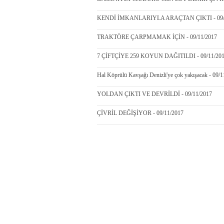
KENDİ İMKANLARIYLA ARAÇTAN ÇIKTI - 09/
TRAKTÖRE ÇARPMAMAK İÇİN - 09/11/2017
7 ÇİFTÇİYE 259 KOYUN DAĞITILDI - 09/11/20
Hal Köprülü Kavşağı Denizli'ye çok yakışacak - 09/
YOLDAN ÇIKTI VE DEVRİLDİ - 09/11/2017
ÇİVRİL DEĞİŞİYOR - 09/11/2017