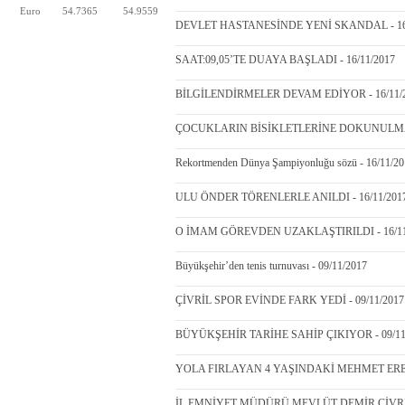
Euro
54.7365
54.9559
DEVLET HASTANESİNDE YENİ SKANDAL - 16/
SAAT:09,05’TE DUAYA BAŞLADI - 16/11/2017
BİLGİLENDİRMELER DEVAM EDİYOR - 16/11/
ÇOCUKLARIN BİSİKLETLERİNE DOKUNULMASI
Rekortmenden Dünya Şampiyonluğu sözü - 16/11/2
ULU ÖNDER TÖRENLERLE ANILDI - 16/11/201
O İMAM GÖREVDEN UZAKLAŞTIRILDI - 16/11
Büyükşehir’den tenis turnuvası - 09/11/2017
ÇİVRİL SPOR EVİNDE FARK YEDİ - 09/11/2017
BÜYÜKŞEHİR TARİHE SAHİP ÇIKIYOR - 09/11
YOLA FIRLAYAN 4 YAŞINDAKİ MEHMET EREN
İL EMNİYET MÜDÜRÜ MEVLÜT DEMİR ÇİVRİLİ 