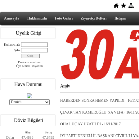
Anasayfa
Hakkımızda
Foto Galeri
Ziyaretçi Defteri
İletişim
Üyelik Girişi
Kullanıcı adı
Şifre
Parolamı unuttum
Üye olmak istiyorum
Hava Durumu
Arşiv
HABERDEN SONRA HEMEN YAPILDI - 16/11/2
ÇEVAK’TAN KAMEROĞLU’NA VEFA - 16/11/20
Döviz Bilgileri
OHAL ÜÇ AY UZATILDI - 16/11/2017
Alış
Satış
İYİ PARTİ DENİZLİ İL BAŞKANI ÇİVRİL’Lİ YA
Dolar
47.4896
47.6799