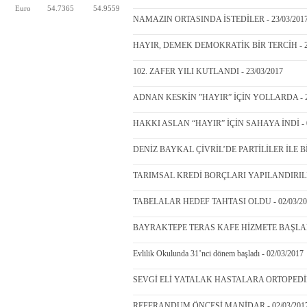
Euro
54.7365
54.9559
NAMAZIN ORTASINDA İSTEDİLER - 23/03/201
HAYIR, DEMEK DEMOKRATİK BİR TERCİH - 23
102. ZAFER YILI KUTLANDI - 23/03/2017
ADNAN KESKİN ”HAYIR” İÇİN YOLLARDA - 23
HAKKI ASLAN “HAYIR” İÇİN SAHAYA İNDİ - 0
DENİZ BAYKAL ÇİVRİL’DE PARTİLİLER İLE Bİ
TARIMSAL KREDİ BORÇLARI YAPILANDIRILIY
TABELALAR HEDEF TAHTASI OLDU - 02/03/20
BAYRAKTEPE TERAS KAFE HİZMETE BAŞLAMIŞ
Evlilik Okulunda 31’nci dönem başladı - 02/03/2017
SEVGİ ELİ YATALAK HASTALARA ORTOPEDİK 
REFERANDUM ÖNCESİ MANİDAR - 02/03/201