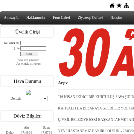
Anasayfa
Hakkımızda
Foto Galeri
Ziyaretçi Defteri
İletişim
Üyelik Girişi
Kullanıcı adı
Şifre
Parolamı unuttum
Üye olmak istiyorum
Hava Durumu
Arşiv
“16 NİSAN İKİNCİ BİR KURTULUŞ SAVAŞIDIR” 
KAHVALTI DA BİR ARAYA GELDİLER YOL HARİ
Döviz Bilgileri
ÇİVRİL BELEDİYE ESKİ BAŞKANI AHMET ATE
Alış
Satış
YENİ HASTANEMİZ HAYIRLI OLSUN - 23/03/2
Dolar
47.4896
47.6799