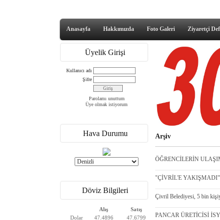
Anasayfa
Hakkımızda
Foto Galeri
Ziyaretçi Def
Üyelik Girişi
Kullanıcı adı
Şifre
Parolamı unuttum
Üye olmak istiyorum
Hava Durumu
Arşiv
ÖĞRENCİLERİN ULAŞIM
"ÇİVRİL'E YAKIŞMADI” -
Döviz Bilgileri
Çivril Belediyesi, 5 bin kişi
Alış
Satış
PANCAR ÜRETİCİSİ İSYA
Dolar
47.4896
47.6799