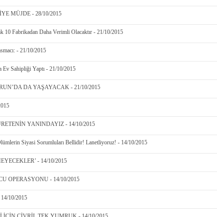
E MÜJDE - 28/10/2015
cak 10 Fabrikadan Daha Verimli Olacaktır - 21/10/2015
smacı: - 21/10/2015
Ev Sahipliği Yaptı - 21/10/2015
UN’DA DA YAŞAYACAK - 21/10/2015
2015
ÜRETENİN YANINDAYIZ - 14/10/2015
ümlerin Siyasi Sorumluları Bellidir! Lanetliyoruz! - 14/10/2015
YECEKLER’ - 14/10/2015
U OPERASYONU - 14/10/2015
4/10/2015
ÇİN ÇİVRİL TEK YUMRUK - 14/10/2015