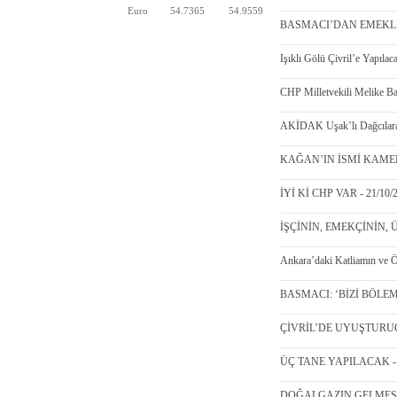
Euro
54.7365
54.9559
BASMACI’DAN EMEKLİY
Işıklı Gölü Çivril’e Yapıla
CHP Milletvekili Melike Ba
AKİDAK Uşak’lı Dağcılara 
KAĞAN’IN İSMİ KAMER
İYİ Kİ CHP VAR - 21/10/
İŞÇİNİN, EMEKÇİNİN, 
Ankara’daki Katliamın ve Öl
BASMACI: ‘BİZİ BÖLEME
ÇİVRİL’DE UYUŞTURUC
ÜÇ TANE YAPILACAK - 1
DOĞALGAZIN GELMESİ İ