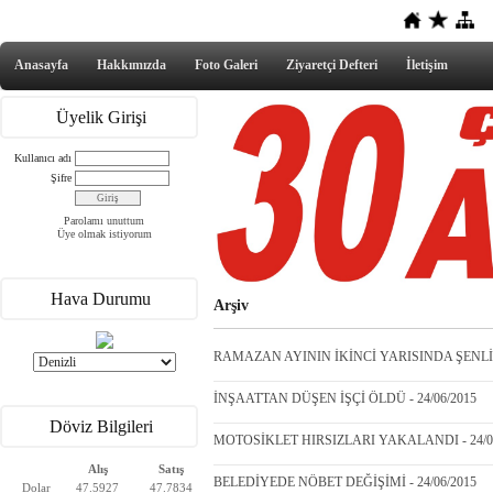
Anasayfa
Hakkımızda
Foto Galeri
Ziyaretçi Defteri
İletişim
Üyelik Girişi
Kullanıcı adı
Şifre
Parolamı unuttum
Üye olmak istiyorum
Hava Durumu
Arşiv
RAMAZAN AYININ İKİNCİ YARISINDA ŞENLİK
İNŞAATTAN DÜŞEN İŞÇİ ÖLDÜ - 24/06/2015
Döviz Bilgileri
MOTOSİKLET HIRSIZLARI YAKALANDI - 24/0
Alış
Satış
BELEDİYEDE NÖBET DEĞİŞİMİ - 24/06/2015
Dolar
47.5927
47.7834