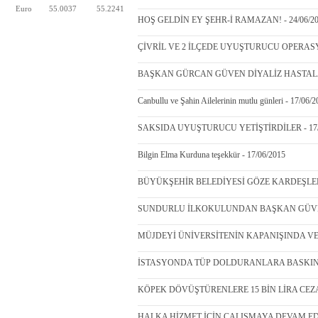
Euro
55.0037
55.2241
HOŞ GELDİN EY ŞEHR-İ RAMAZAN! - 24/06/2
ÇİVRİL VE 2 İLÇEDE UYUŞTURUCU OPERASYO
BAŞKAN GÜRCAN GÜVEN DİYALİZ HASTALARI
Canbullu ve Şahin Ailelerinin mutlu günleri - 17/06/
SAKSIDA UYUŞTURUCU YETİŞTİRDİLER - 17/
Bilgin Elma Kurduna teşekkür - 17/06/2015
BÜYÜKŞEHİR BELEDİYESİ GÖZE KARDEŞLERE 
SUNDURLU İLKOKULUNDAN BAŞKAN GÜVEN’E
MÜJDEYİ ÜNİVERSİTENİN KAPANIŞINDA VERD
İSTASYONDA TÜP DOLDURANLARA BASKIN - 
KÖPEK DÖVÜŞTÜRENLERE 15 BİN LİRA CEZA -
HALKA HİZMET İÇİN ÇALIŞMAYA DEVAM EDEC