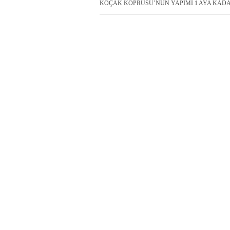
KOÇAK KÖPRÜSÜ’NÜN YAPIMI 1 AYA KADAR