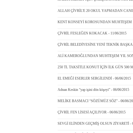
ALLAH ÇİVRİL'E 20 OKUL YAPMADAN CANIMI
KENT KONSEYİ KOROSUNDAN MUHTEŞEM KON
ÇİVRİL FESLEĞEN KOKACAK - 11/06/2015
ÇİVRİL BELEDİYESİNE YENİ TEKNİK BAŞKAN 
ALİ KAMEROĞLUNDAN MUHTEŞEM YIL SONU E
250 TL TAKSİTLE KONUT İÇİN İLK GÜN 500 M
EL EMEĞİ ESERLER SERGİLENDİ - 06/06/2015
Adnan Keskin “yap işini dön köşeyi” - 06/06/2015
MELİKE BASMACI “SÖZÜMÜZ SÖZ” - 06/06/20
ÇİVRİL FEN LİSESİ AÇILIYOR - 06/06/2015
SEVGİ ELİNDEN GEÇMİŞ OLSUN ZİYARETİ - 0